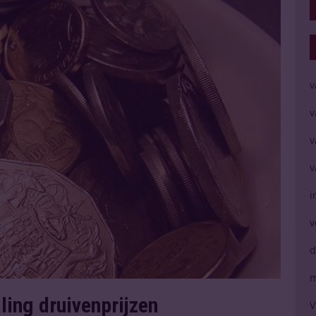
v
v
v
v
i
v
d
m
ling druivenprijzen
V