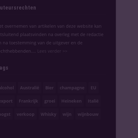
uteursrechten
et overnemen van artikelen van deze website kan
itsluitend plaatsvinden na overleg met de redactie
n na toestemming van de uitgever en de
echthebbenden....
Lees verder >>
ags
alcohol
Australië
Bier
champagne
EU
export
Frankrijk
groei
Heineken
Italië
oogst
verkoop
Whisky
wijn
wijnbouw