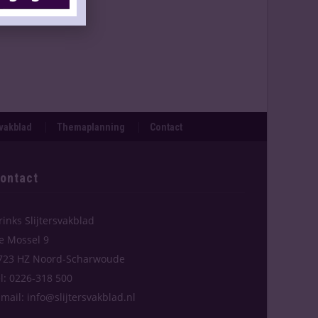
svakblad
Themaplanning
Contact
ontact
rinks Slijtersvakblad
e Mossel 9
723 HZ Noord-Scharwoude
el: 0226-318 500
-mail: info@slijtersvakblad.nl