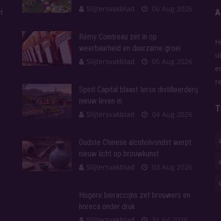
Slijtersvakblad
06 Aug 2026
A
t
Rémy Cointreau zet in op
H
weerbaarheid en duurzame groei
u
Slijtersvakblad
05 Aug 2026
e
r
Spirit Capital blaast Ierse distilleerderij
nieuw leven in
T
Slijtersvakblad
04 Aug 2026
Oudste Chinese alcoholvondst werpt
nieuw licht op brouwkunst
Slijtersvakblad
03 Aug 2026
Hogere bieraccijns zet brouwers en
horeca onder druk
Slijtersvakblad
31 Jul 2026