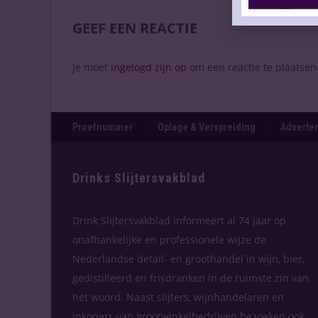
GEEF EEN REACTIE
Je moet
ingelogd zijn op
om een reactie te plaatsen
Proefnummer
Oplage & Verspreiding
Adverten
Drinks Slijtersvakblad
Drink Slijtersvakblad informeert al 74 jaar op
onafhankelijke en professionele wijze de
Nederlandse detail- en groothandel in wijn, bier,
gedistilleerd en frisdranken in de ruimste zin van
het woord. Naast slijters, wijnhandelaren en
inkopers van grootwinkelbedrijven bezoeken ook