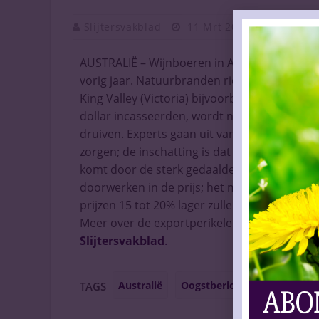
Slijtersvakblad
11 Mrt 2021
Vaknieu
AUSTRALIË – Wijnboeren in Australië zijn het
vorig jaar. Natuurbranden richtten toen veel 
King Valley (Victoria) bijvoorbeeld, waar ze 
dollar incasseerden, wordt nu gesproken ov
druiven. Experts gaan uit van een volumestij
zorgen; de inschatting is dat de boeren min
komt door de sterk gedaalde wijnexport naar
doorwerken in de prijs; het ministerie van L
prijzen 15 tot 20% lager zullen liggen dan in
Meer over de exportperikelen Down Under 
Slijtersvakblad
.
Australië
Oogstbericht
prijsdaling
TAGS