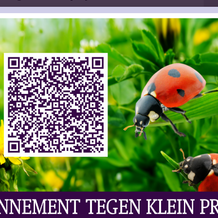
ws | Wijn
Laat Uw Reactie Achter
 oogstseizoen een stuk positiever in gegaan dan
schade aan, maar 2021 is het jaar van herstel. In
vorig jaar nog een omzetverlies van ruim 50 miljoen
er een mooie, frisse, schone oogst met gezonde
ging van 3% ten opzichte van 2020. Toch zijn er ook
der centen voor hun druiven zullen vangen. Dat
 China. De diplomatieke ruzie zal nog lang
andbouw denkt dat de komende vier, vijf jaar de
 2019/2020.
in de
eerstvolgende editie van Drinks
ruzie China