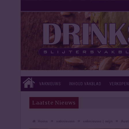
VAKNIEUWS
INHOUD VAKBLAD
VERKOPEN
Laatste Nieuws
»
»
»
Home
vaknieuws
vaknieuws | wijn
Aust