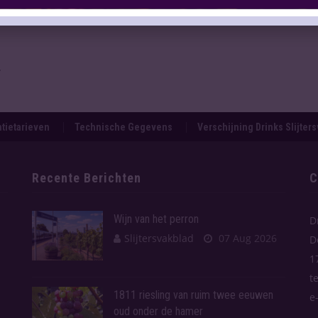
.
tietarieven
Technische Gegevens
Verschijning Drinks Slijter
Recente Berichten
C
Wijn van het perron
D
Slijtersvakblad
07 Aug 2026
D
1
t
1811 riesling van ruim twee eeuwen
e
oud onder de hamer