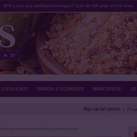
 (G)EEN KUNST
DRINKEN & GEZONDHEID
MARKTSPIEGEL
RE
Wijn van het perron
1
| 07 aug 2026
ralië verwacht sterke daling druivenprijzen