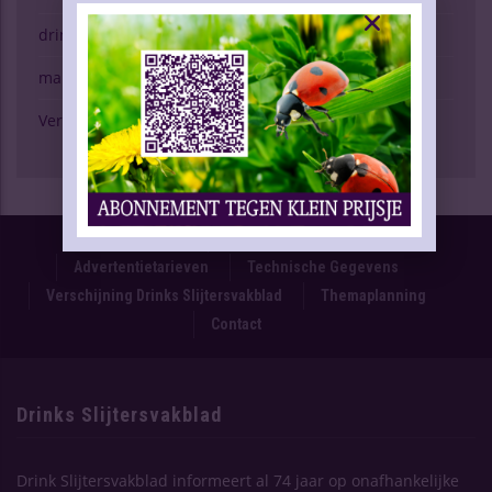
drinken & gezondheid
marktspiegel
Verschijning Drinks Slijtersvakblad
Proefnummer
Oplage & Verspreiding
Advertentietarieven
Technische Gegevens
Verschijning Drinks Slijtersvakblad
Themaplanning
Contact
Drinks Slijtersvakblad
Drink Slijtersvakblad informeert al 74 jaar op onafhankelijke