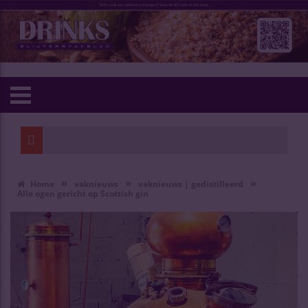
»
»
»
Home
vaknieuws
vaknieuws | gedistilleerd
Alle ogen gericht op Scottish gin