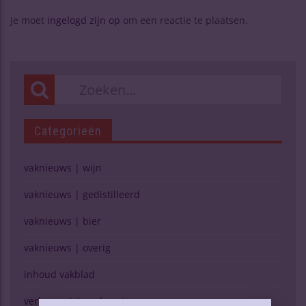
Je moet
ingelogd zijn op
om een reactie te plaatsen.
Categorieën
vaknieuws | wijn
vaknieuws | gedistilleerd
vaknieuws | bier
vaknieuws | overig
inhoud vakblad
verkopen (g)een kunst