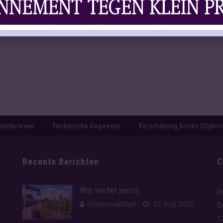
ouderen
.
tietarieven
Technische Gegevens
Verschijning Drinks Slijter
Recente Berichten
C
Wijn van het perron
D
Slijtersvakblad
07 Aug 2026
D
1