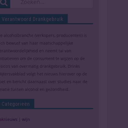
Verantwoord Drankgebruik
e alcoholbranche (verkopers, producenten) is
ich bewust van haar maatschappelijke
erantwoordelijkheid en neemt tal van
nitiatieven om de consument te wijzen op de
isico’s van overmatig drankgebruik. Drinks
lijtersvakblad volgt het nieuws hierover op de
oet en bericht daarnaast over studies naar de
elatie tussen alcohol en gezondheid.
Categorieën
aknieuws | wijn