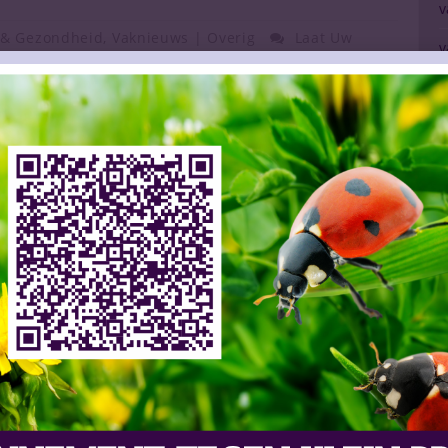
v
 & Gezondheid
,
Vaknieuws | Overig
Laat Uw
v
v
dag, eentje tijdens het koken en bij het
i
fles weer op tafel. Gezellig, nog een glaasje.
te jaren vooral uitging naar drankgebruik onder
v
 dat alcoholgebruik onder ouderen een steeds
d
 VeiligheidNL bevestigt dit verhaal. Het aantal
e Spoedeisende Hulp terechtkwam, is in alle
m
’ers. 5.000 ouderen moesten in 2016 in het
V
l hadden opgelopen door overmatige
s tien jaar geleden. Het aantal ouderen met een
eriode. De ontwikkeling baart de nieuwe
ijn en Sport Paul Blokhuis zorgen. Woensdagavond
ede Kamer. In samenwerking met de
g kan worden veranderd.