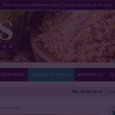
 (G)EEN KUNST
DRINKEN & GEZONDHEID
MARKTSPIEGEL
RE
Wijn van het perron
1
| 07 aug 2026
k 55+ gestegen