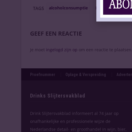
alcoholconsumptie
Drankmisbruik
TAGS
GEEF EEN REACTIE
Je moet
ingelogd zijn op
om een reactie te plaatsen
Proefnummer
Oplage & Verspreiding
Adverten
Drinks Slijtersvakblad
Drink Slijtersvakblad informeert al 74 jaar op
onafhankelijke en professionele wijze de
Nederlandse detail- en groothandel in wijn, bier,