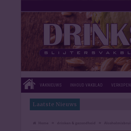
VAKNIEUWS
INHOUD VAKBLAD
VERKOPEN
Laatste Nieuws
»
»
Home
drinken & gezondheid
Alcoholmisbrui