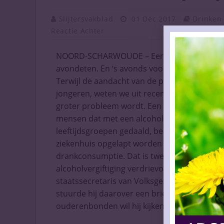
Slijtersvakblad
01 Dec 2017
Drinken
Reactie Achter
NOORD-SCHARWOUDE – Een wijntje in de namid
avondeten. En ‘s avonds voor de buis komt de 
Terwijl de aandacht van de politiek de laats
jongeren, weten we uit recente onderzoeken
groter probleem wordt. Een nieuw rapport van
mensen dat met een alcoholvergiftiging op d
leeftijdsgroepen gedaald, behalve onder 55+
ziekenhuis opgelapt worden nadat zij letse
drankconsumptie. Dat is twee keer zoveel al
alcoholvergiftiging verdrievoudigde in die p
staatssecretaris van Volksgezondheid, Welz
stuurde hij daarover een brief naar de Twe
ouderenbonden wil hij kijken hoe dit gedra