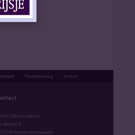
svakblad
Themaplanning
Contact
ontact
rinks Slijtersvakblad
e Mossel 9
723 HZ Noord-Scharwoude