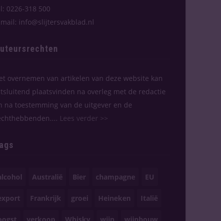
el: 0226-318 500
-mail: info@slijtersvakblad.nl
uteursrechten
et overnemen van artikelen van deze website kan
itsluitend plaatsvinden na overleg met de redactie
n na toestemming van de uitgever en de
echthebbenden....
Lees verder >>
ags
alcohol
Australië
Bier
champagne
EU
export
Frankrijk
groei
Heineken
Italië
oogst
verkoop
Whisky
wijn
wijnbouw