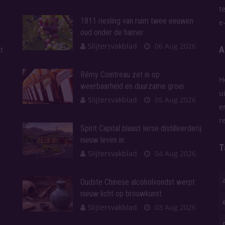
t
1811 riesling van ruim twee eeuwen
e
oud onder de hamer
Slijtersvakblad
06 Aug 2026
A
t
Rémy Cointreau zet in op
H
weerbaarheid en duurzame groei
u
Slijtersvakblad
05 Aug 2026
e
r
Spirit Capital blaast Ierse distilleerderij
nieuw leven in
T
Slijtersvakblad
04 Aug 2026
Oudste Chinese alcoholvondst werpt
nieuw licht op brouwkunst
Slijtersvakblad
03 Aug 2026