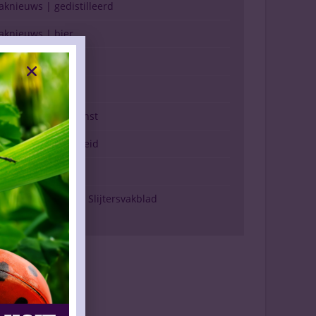
aknieuws | gedistilleerd
aknieuws | bier
aknieuws | overig
nhoud vakblad
erkopen (g)een kunst
rinken & gezondheid
arktspiegel
erschijning Drinks Slijtersvakblad