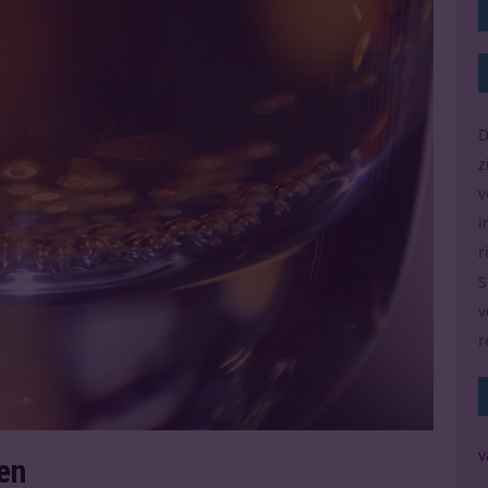
D
z
v
i
r
S
v
r
v
en