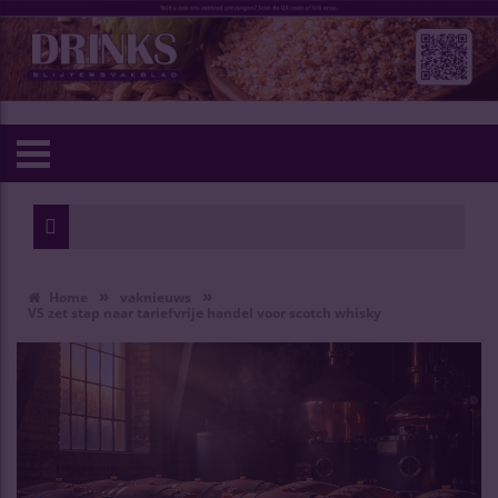
»
»
Home
vaknieuws
VS zet stap naar tariefvrije handel voor scotch whisky