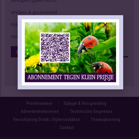
verkopen (g)een kunst
drinken & gezondheid
marktspiegel
Verschijning Drinks Slijtersvakblad
Volg Ons Op Facebook
Proefnummer
Oplage & Verspreiding
Advertentietarieven
Technische Gegevens
Verschijning Drinks Slijtersvakblad
Themaplanning
Contact