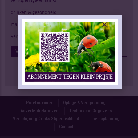
verkopen (g)een kunst
drinken & gezondheid
marktspiegel
Verschijning Drinks Slijtersvakblad
Volg Ons Op Facebook
Proefnummer
Oplage & Verspreiding
Advertentietarieven
Technische Gegevens
Verschijning Drinks Slijtersvakblad
Themaplanning
Contact