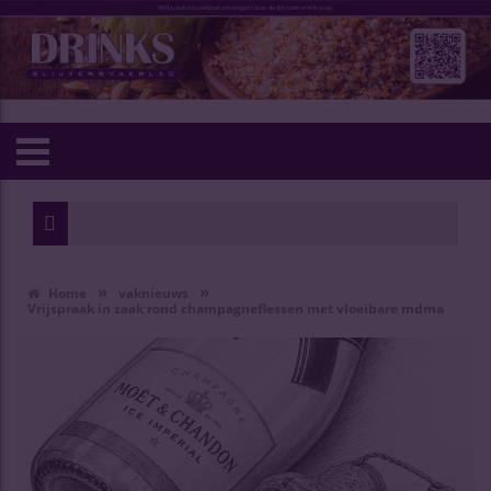
»
»
Home
vaknieuws
Vrijspraak in zaak rond champagneflessen met vloeibare mdma