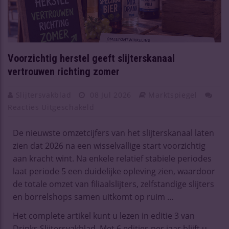
Voorzichtig herstel geeft slijterskanaal
vertrouwen richting zomer
Slijtersvakblad
08 Jul 2026
Marktspiegel
Reacties Uitgeschakeld
De nieuwste omzetcijfers van het slijterskanaal laten
zien dat 2026 na een wisselvallige start voorzichtig
aan kracht wint. Na enkele relatief stabiele periodes
laat periode 5 een duidelijke opleving zien, waardoor
de totale omzet van filiaalslijters, zelfstandige slijters
en borrelshops samen uitkomt op ruim …
Het complete artikel kunt u lezen in editie 3 van
Drinks Slijtersvakblad. Met 6 edities per jaar blijft u