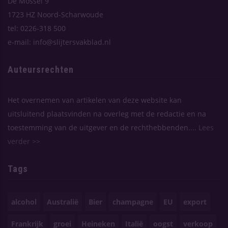
De Mossel 9
1723 HZ Noord-Scharwoude
tel: 0226-318 500
e-mail: info@slijtersvakblad.nl
Auteursrechten
Het overnemen van artikelen van deze website kan
uitsluitend plaatsvinden na overleg met de redactie en na
toestemming van de uitgever en de rechthebbenden....
Lees
verder >>
Tags
alcohol
Australië
Bier
champagne
EU
export
Frankrijk
groei
Heineken
Italië
oogst
verkoop