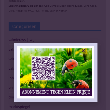
zelfstandigen.
Supermarkten/Borrelshops:
Gall Gemak (Albert Heijn), Jumbo, Boni, Coop,
Deka, Hoogvliet, MCD, Plus, Poiesz, Spar en Vomar.
Categorieën
vaknieuws | wijn
vaknieuws | gedistilleerd
vaknieuws | bier
vaknieuws | overig
inhoud vakblad
verkopen (g)een kunst
drinken & gezondheid
marktspiegel