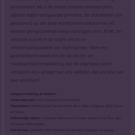
presenteren wij u de meest recente verkoopcijfers,
afgezet tegen voorgaande periodes. De statistieken zijn
gebaseerd op alle door marktonderzoeksbureau AC
Nielsen geregistreerde kassa-aanslagen (incl. BTW). Zo
ontstaat inzicht in de totale omzet en
omzet/marktaandeel per slijtersgroep. Voor een
gedetailleerd overzicht van de omzet- en
marktaandeelontwikkeling van de afgelopen jaren
verwijzen wij u graag naar ons vakblad, dat zes keer per
jaar verschijnt.
Categorie-indeling AC Nielsen:
Totaal slijterijen:
alle slijterijen inclusief DirkIII.
Filiaalslijters:
Gall&Gall, Gall Gemak, Mitra, Boni, Deka, Hoogvliet, MCD, Poiesz
en Vomar.
Zelfstandige slijters:
Topslijter, Wereld van Dranken, Jumbo, Coop, Plus, Spar
en overig zelfstandigen.
Full Service:
Gall&Gall, Mitra, Wereld van Dranken, Topslijter en overig