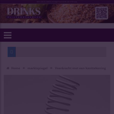
»
»
Home
marktspiegel
Veerkracht met een kanttekening