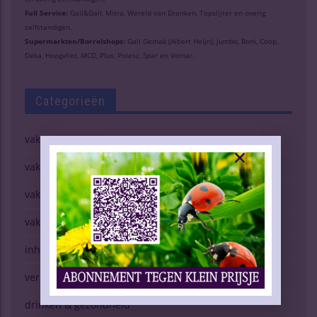
Full Service:
Gall&Gall, Mitra, Wereld van Dranken, Topslijter en overig
zelfstandigen.
Supermarkten/Borrelshops:
Gall Gemak (Albert Heijn), Jumbo, Boni, Coop,
Deka, Hoogvliet, MCD, Plus, Poiesz, Spar en Vomar.
Categorieën
vaknieuws | wijn
vaknieuws | gedistilleerd
vaknieuws | bier
vaknieuws | overig
inhoud vakblad
verkopen (g)een kunst
drinken & gezondheid