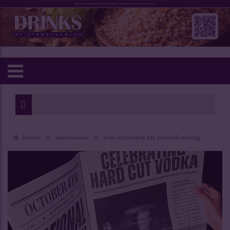
»
»
Home
vaknieuws
Van actieheld tot crowdfunding