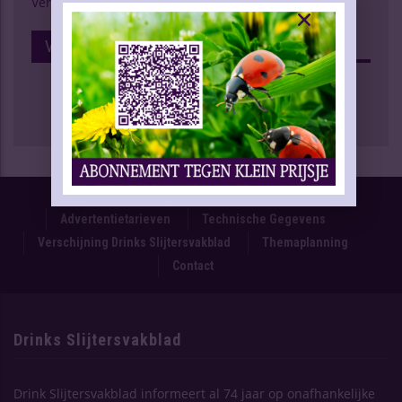
Verschijning Drinks Slijtersvakblad
Volg Ons Op Facebook
Proefnummer
Oplage & Verspreiding
Advertentietarieven
Technische Gegevens
Verschijning Drinks Slijtersvakblad
Themaplanning
Contact
Drinks Slijtersvakblad
Drink Slijtersvakblad informeert al 74 jaar op onafhankelijke