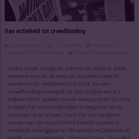
Van actieheld tot crowdfunding
Slijtersvakblad
17 Okt 2025
Vaknieuws
,
Vaknieuws | Gedistilleerd
Reacties Uitgeschakeld
Acteur Dolph Lundgren, bekend van
Rocky IV
, biedt
investeerders nu de kans om aandeelhouder te
worden in zijn vodkamerk Hard Cut. Via een
crowdfundingcampagne op Start Engine wil hij 2
miljoen dollar ophalen om de verkoop in de VS uit te
breiden, het marketingbudget te vergroten en de
voorraad op te schalen. Hard Cut, dat Lundgren
samen met zijn vrouw Emma Krokdal opzette, is
inmiddels verkrijgbaar in 150 winkels in Californië en
breidt uit naar New York, Florida en Texas. De vodka,