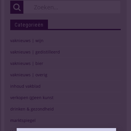
Categorieën
vaknieuws | wijn
vaknieuws | gedistilleerd
vaknieuws | bier
vaknieuws | overig
inhoud vakblad
verkopen (g)een kunst
drinken & gezondheid
marktspiegel