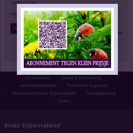
marktspiegel
Verschijning Drinks Slijtersvakblad
Volg Ons Op Facebook
Proefnummer
Oplage & Verspreiding
Advertentietarieven
Technische Gegevens
Verschijning Drinks Slijtersvakblad
Themaplanning
Contact
Drinks Slijtersvakblad