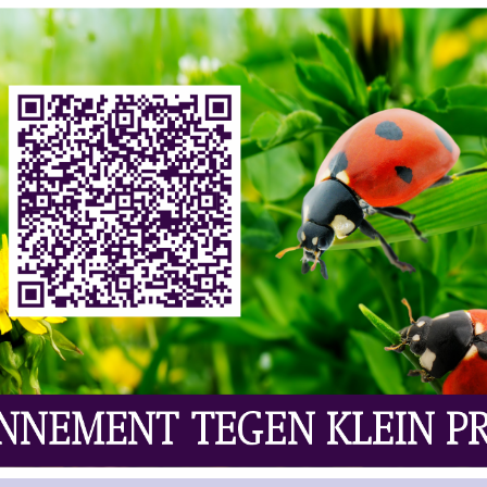
ws
,
Vaknieuws | Overig
Reacties Uitgeschakeld
61) is veroordeeld tot 20 maanden cel,
 deel van zijn wijnbuit had teruggegeven. Kubola
in Mayfair, Belgravia en de City of London, waarbij
pagne stal. De rechter gaf hem in oktober nog twee
 zijn 32 flessen, ter waarde van £6.687 (€7.825),
de verdachte berouw en werkte hij mee aan het
earresteerd toen hij in de City reed met een tuk-tuk
er een slijptol en koevoet. Op camerabeelden was
e en wegreed. Tijdens zijn arrestatie grapte hij: “The
t kampte hij met een drankprobleem en onbetaald
zienlijke schade besloot de rechter hem een