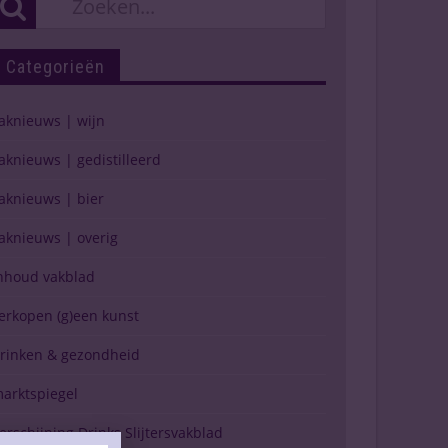
Categorieën
aknieuws | wijn
aknieuws | gedistilleerd
aknieuws | bier
aknieuws | overig
nhoud vakblad
erkopen (g)een kunst
rinken & gezondheid
arktspiegel
erschijning Drinks Slijtersvakblad