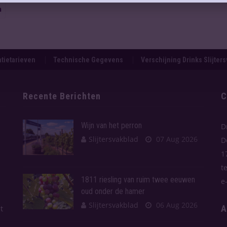
n
tietarieven
Technische Gegevens
Verschijning Drinks Slijter
Recente Berichten
C
Wijn van het perron
D
Slijtersvakblad
07 Aug 2026
D
1
t
1811 riesling van ruim twee eeuwen
e
oud onder de hamer
Slijtersvakblad
06 Aug 2026
A
t