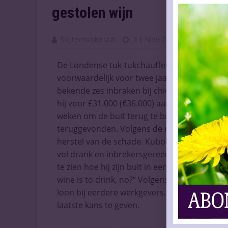
gestolen wijn
Slijtersvakblad
11 Nov 2025
Vaknieu
De Londense tuk-tukchauffeur Iuliu Kubola (
voorwaardelijk voor twee jaar, nadat hij een
bekende zes inbraken bij chique restaurants 
hij voor £31.000 (€36.000) aan wijn en cham
weken om de buit terug te brengen. Inmiddels
teruggevonden. Volgens de rechter toonde 
herstel van de schade. Kubola werd in juni g
vol drank en inbrekersgereedschap, waarond
te zien hoe hij zijn buit in een afvalbak laadd
wine is to drink, no?” Volgens zijn advocaa
loon bij eerdere werkgevers. Ondanks de aan
laatste kans te geven.