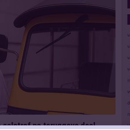
v
v
v
v
i
v
d
m
 celstraf na teruggave deel
V