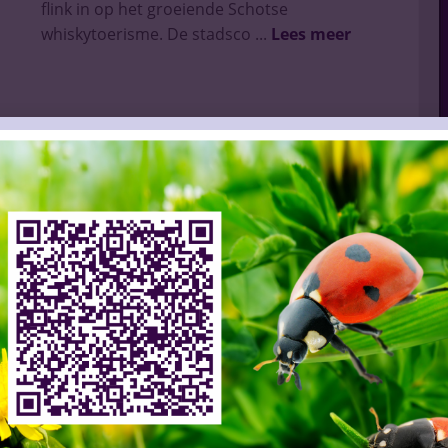
flink in op het groeiende Schotse
whiskytoerisme. De stadsco ...
Lees meer