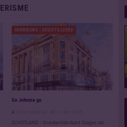
ERISME
VAKNIEUWS | GEDISTILLEERD
Go Johnnie go
Slijtersvakblad
13 Mei 2019
SCHOTLAND – Drankenfabrikant Diageo zet