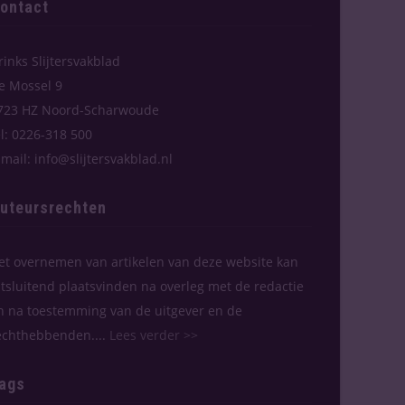
ontact
rinks Slijtersvakblad
e Mossel 9
723 HZ Noord-Scharwoude
el: 0226-318 500
-mail: info@slijtersvakblad.nl
uteursrechten
et overnemen van artikelen van deze website kan
itsluitend plaatsvinden na overleg met de redactie
n na toestemming van de uitgever en de
echthebbenden....
Lees verder >>
ags