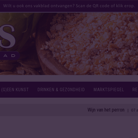
 (G)EEN KUNST
DRINKEN & GEZONDHEID
MARKTSPIEGEL
RE
Wijn van het perron
| 07 aug 2026