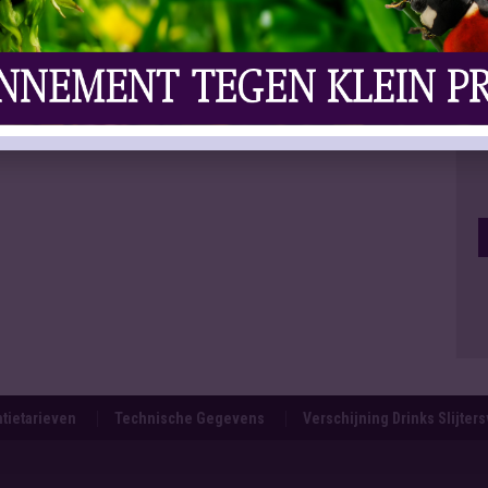
tietarieven
Technische Gegevens
Verschijning Drinks Slijter