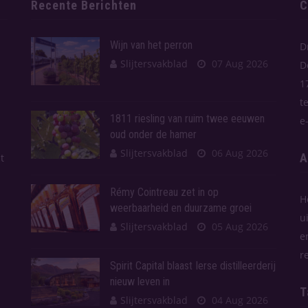
Recente Berichten
C
Wijn van het perron
D
Slijtersvakblad
07 Aug 2026
D
1
t
1811 riesling van ruim twee eeuwen
e
oud onder de hamer
Slijtersvakblad
06 Aug 2026
A
t
Rémy Cointreau zet in op
H
weerbaarheid en duurzame groei
u
Slijtersvakblad
05 Aug 2026
e
r
Spirit Capital blaast Ierse distilleerderij
nieuw leven in
T
Slijtersvakblad
04 Aug 2026