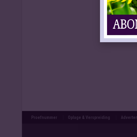
Proefnummer
Oplage & Verspreiding
Adverten