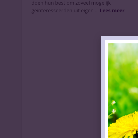
doen hun best om zoveel mogelijk
geïnteresseerden uit eigen ...
Lees meer