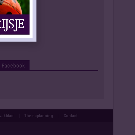
Facebook
svakblad
Themaplanning
Contact