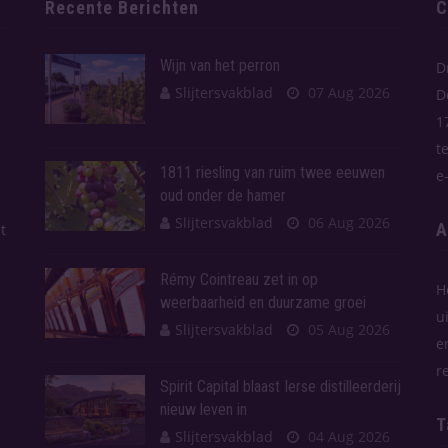
Recente Berichten
C
Wijn van het perron
D
Slijtersvakblad
07 Aug 2026
D
1
t
1811 riesling van ruim twee eeuwen
e
oud onder de hamer
Slijtersvakblad
06 Aug 2026
A
t
Rémy Cointreau zet in op
H
weerbaarheid en duurzame groei
u
Slijtersvakblad
05 Aug 2026
e
r
Spirit Capital blaast Ierse distilleerderij
nieuw leven in
T
Slijtersvakblad
04 Aug 2026