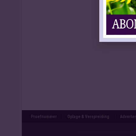
Proefnummer
Oplage & Verspreiding
Adverten