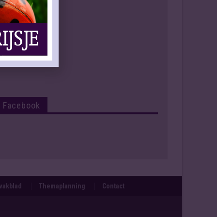
Facebook
svakblad
Themaplanning
Contact