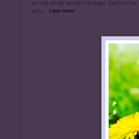
zal niet verder worden verlaagd. Ook komt er
geen ...
Lees meer