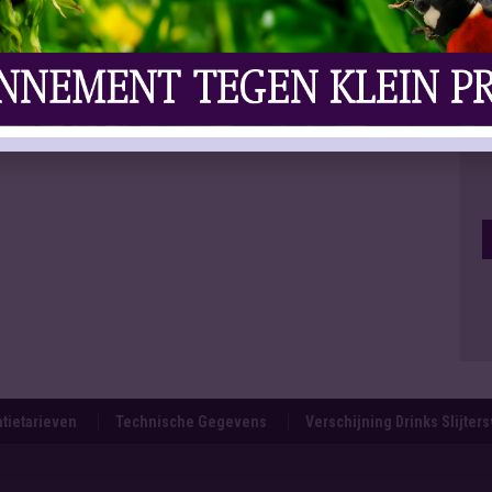
tietarieven
Technische Gegevens
Verschijning Drinks Slijter