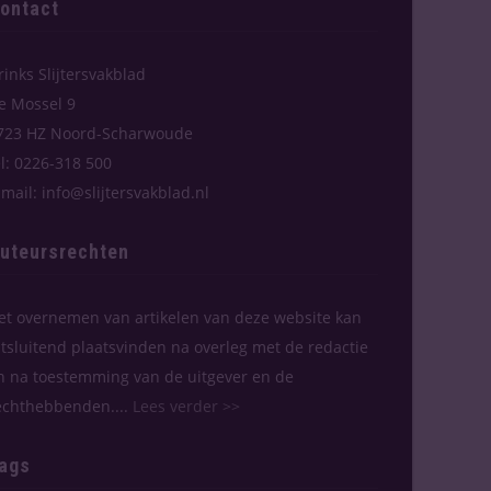
ontact
rinks Slijtersvakblad
e Mossel 9
723 HZ Noord-Scharwoude
el: 0226-318 500
-mail: info@slijtersvakblad.nl
uteursrechten
et overnemen van artikelen van deze website kan
itsluitend plaatsvinden na overleg met de redactie
n na toestemming van de uitgever en de
echthebbenden....
Lees verder >>
ags