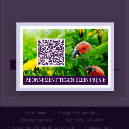
Facebook
Proefnummer
Oplage & Verspreiding
Advertentietarieven
Technische Gegevens
Verschijning Drinks Slijtersvakblad
Themaplanning