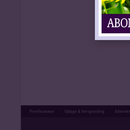
Proefnummer
Oplage & Verspreiding
Adverten