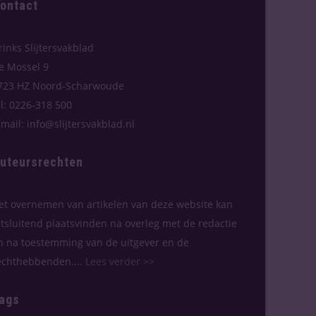
ontact
rinks Slijtersvakblad
e Mossel 9
723 HZ Noord-Scharwoude
el: 0226-318 500
-mail: info@slijtersvakblad.nl
uteursrechten
et overnemen van artikelen van deze website kan
itsluitend plaatsvinden na overleg met de redactie
n na toestemming van de uitgever en de
echthebbenden....
Lees verder >>
ags