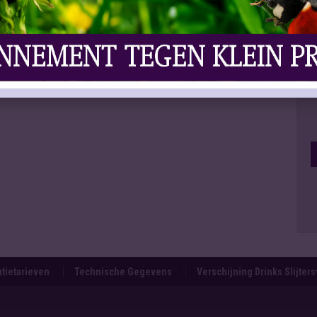
tietarieven
Technische Gegevens
Verschijning Drinks Slijter