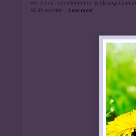
wereld dat een minimumprijs (de zogenaamd
MUP) instelde ...
Lees meer