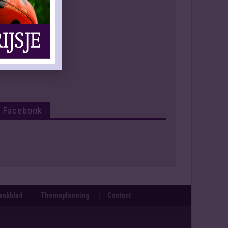
Facebook
svakblad
Themaplanning
Contact