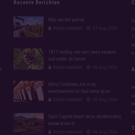
Recente Berichten
C
Wijn van het perron
D
Slijtersvakblad
07 Aug 2026
D
1
t
1811 riesling van ruim twee eeuwen
e
oud onder de hamer
Slijtersvakblad
06 Aug 2026
A
t
Rémy Cointreau zet in op
H
weerbaarheid en duurzame groei
u
Slijtersvakblad
05 Aug 2026
e
r
Spirit Capital blaast Ierse distilleerderij
nieuw leven in
T
Slijtersvakblad
04 Aug 2026