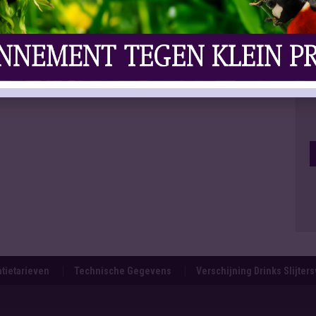
tietarieven
Technische Gegevens
Verschijning Drinks Slijter