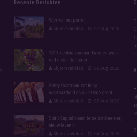
Recente Berichten
C
Wijn van het perron
D
Slijtersvakblad
07 Aug 2026
D
1
t
1811 riesling van ruim twee eeuwen
e
oud onder de hamer
Slijtersvakblad
06 Aug 2026
A
t
Rémy Cointreau zet in op
H
weerbaarheid en duurzame groei
u
Slijtersvakblad
05 Aug 2026
e
r
Spirit Capital blaast Ierse distilleerderij
nieuw leven in
T
Slijtersvakblad
04 Aug 2026