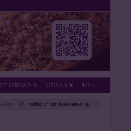
CHT & REGELGEVING
VERSCHIJNING
INFO
1811 riesling van ruim twee eeuwen oud onder de hamer
2026
| 06 au