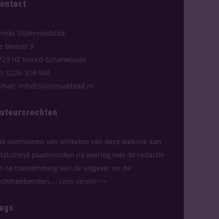
ontact
rinks Slijtersvakblad
e Mossel 9
723 HZ Noord-Scharwoude
el: 0226-318 500
-mail: info@slijtersvakblad.nl
uteursrechten
et overnemen van artikelen van deze website kan
itsluitend plaatsvinden na overleg met de redactie
n na toestemming van de uitgever en de
echthebbenden....
Lees verder >>
ags