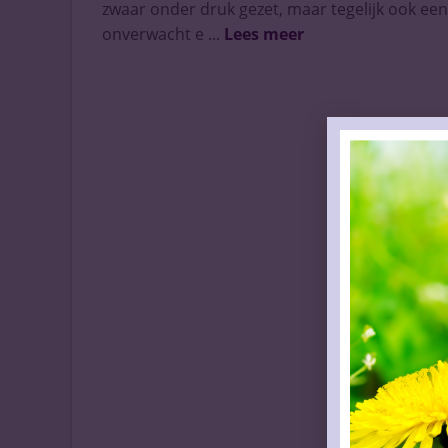
zwaar onder druk gezet, maar tegelijk ook een
onverwacht e ...
Lees meer