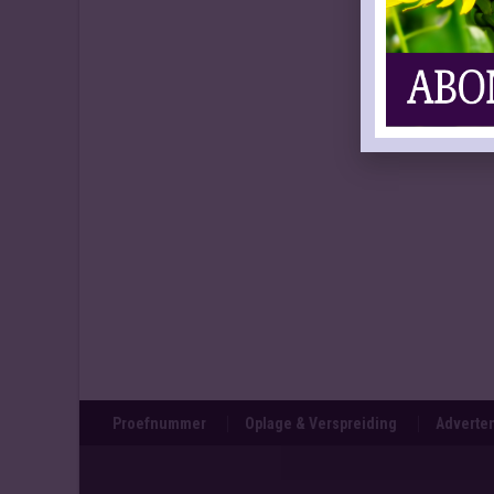
Proefnummer
Oplage & Verspreiding
Adverten