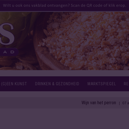
 (G)EEN KUNST
DRINKEN & GEZONDHEID
MARKTSPIEGEL
RE
Wijn van het perron
| 07 aug 