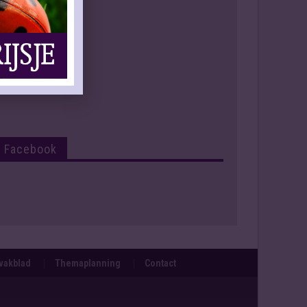
Facebook
svakblad
Themaplanning
Contact