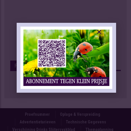
Facebook
Proefnummer
Oplage & Verspreiding
Advertentietarieven
Technische Gegevens
Verschijning Drinks Slijtersvakblad
Themaplanning