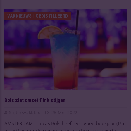
VAKNIEUWS | GEDISTILLEERD
Bols ziet omzet flink stijgen
Slijtersvakblad
25 Mei 2022
AMSTERDAM – Lucas Bols heeft een goed boekjaar (t/m
maart) achter de rug, maar waarschuwt voor verho ...