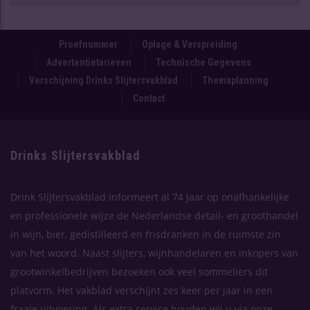
Proefnummer
Oplage & Verspreiding
Advertentietarieven
Technische Gegevens
Verschijning Drinks Slijtersvakblad
Themaplanning
Contact
Drinks Slijtersvakblad
Drink Slijtersvakblad informeert al 74 jaar op onafhankelijke
en professionele wijze de Nederlandse detail- en groothandel
in wijn, bier, gedistilleerd en frisdranken in de ruimste zin
van het woord. Naast slijters, wijnhandelaren en inkopers van
grootwinkelbedrijven bezoeken ook veel sommeliers dit
platvorm. Het vakblad verschijnt zes keer per jaar in een
fraaie uitvoering. Als extra service houden wij u via onze