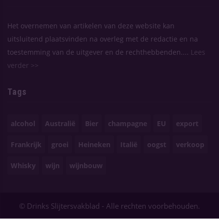
Het overnemen van artikelen van deze website kan
uitsluitend plaatsvinden na overleg met de redactie en na
toestemming van de uitgever en de rechthebbenden....
Lees
verder >>
Tags
alcohol
Australië
Bier
champagne
EU
export
Frankrijk
groei
Heineken
Italië
oogst
verkoop
Whisky
wijn
wijnbouw
© Drinks Slijtersvakblad - Alle rechten voorbehouden.