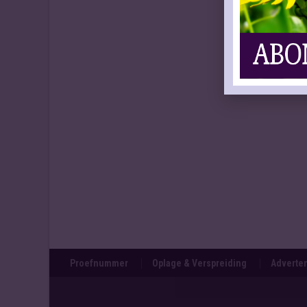
Proefnummer
Oplage & Verspreiding
Adverten