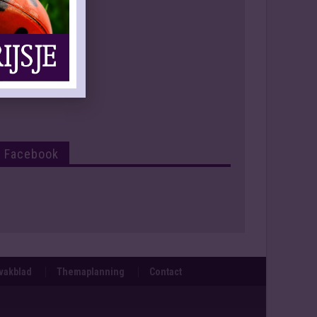
Facebook
svakblad
Themaplanning
Contact