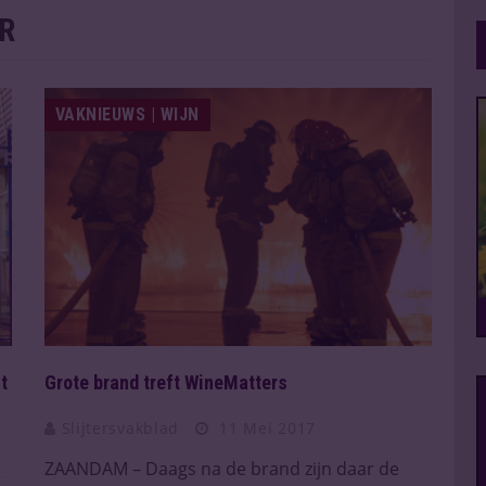
R
VAKNIEUWS | WIJN
t
Grote brand treft WineMatters
Slijtersvakblad
11 Mei 2017
ZAANDAM – Daags na de brand zijn daar de