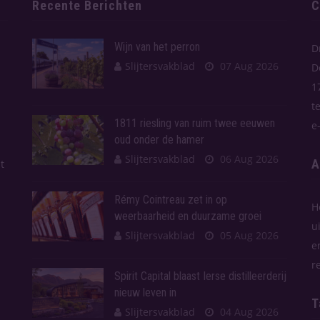
Recente Berichten
C
Wijn van het perron
D
Slijtersvakblad
07 Aug 2026
D
1
t
1811 riesling van ruim twee eeuwen
e
oud onder de hamer
Slijtersvakblad
06 Aug 2026
A
t
Rémy Cointreau zet in op
H
weerbaarheid en duurzame groei
u
Slijtersvakblad
05 Aug 2026
e
r
Spirit Capital blaast Ierse distilleerderij
nieuw leven in
T
Slijtersvakblad
04 Aug 2026