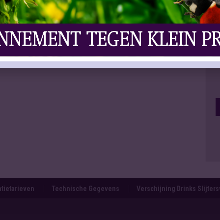
tietarieven
Technische Gegevens
Verschijning Drinks Slijter