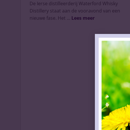
De Ierse distilleerderij Waterford Whisky
Distillery staat aan de vooravond van een
nieuwe fase. Het ...
Lees meer