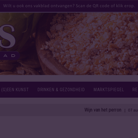
 (G)EEN KUNST
DRINKEN & GEZONDHEID
MARKTSPIEGEL
RE
Wijn van het perron
1
| 07 aug 2026