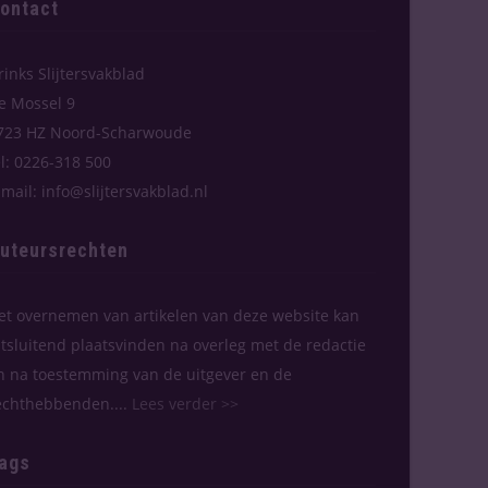
ontact
rinks Slijtersvakblad
e Mossel 9
723 HZ Noord-Scharwoude
el: 0226-318 500
-mail: info@slijtersvakblad.nl
uteursrechten
et overnemen van artikelen van deze website kan
itsluitend plaatsvinden na overleg met de redactie
n na toestemming van de uitgever en de
echthebbenden....
Lees verder >>
ags