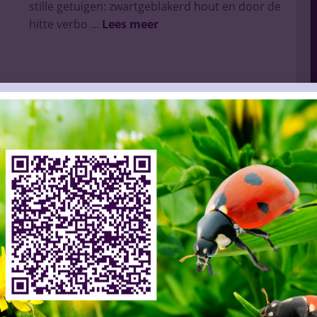
stille getuigen: zwartgeblakerd hout en door de
hitte verbo ...
Lees meer