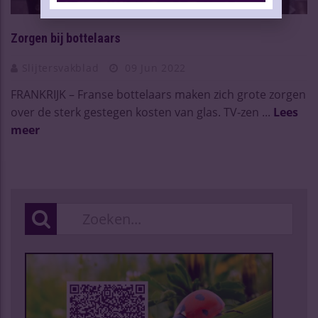
Zorgen bij bottelaars
Slijtersvakblad
09 Jun 2022
FRANKRIJK – Franse bottelaars maken zich grote zorgen
over de sterk gestegen kosten van glas. TV-zen ...
Lees
meer