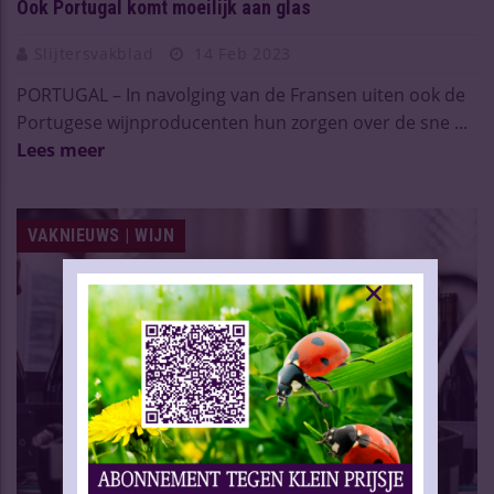
Ook Portugal komt moeilijk aan glas
Slijtersvakblad
14 Feb 2023
PORTUGAL – In navolging van de Fransen uiten ook de
Portugese wijnproducenten hun zorgen over de sne ...
Lees meer
VAKNIEUWS | WIJN