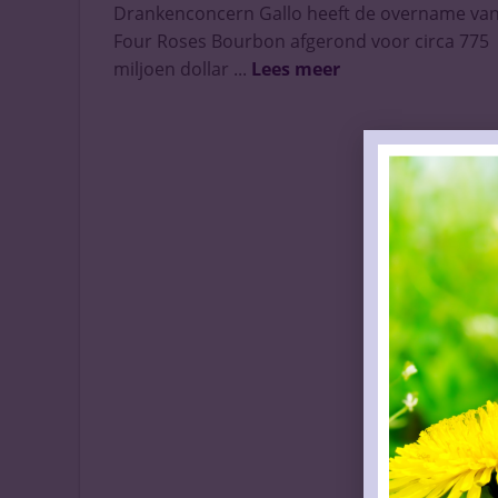
Drankenconcern Gallo heeft de overname va
Four Roses Bourbon afgerond voor circa 775
miljoen dollar ...
Lees meer