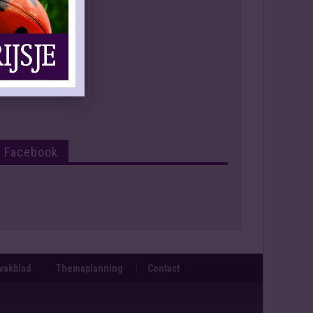
Facebook
svakblad
Themaplanning
Contact