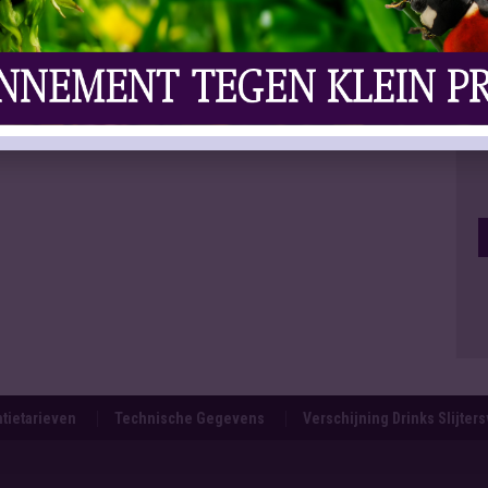
tietarieven
Technische Gegevens
Verschijning Drinks Slijter