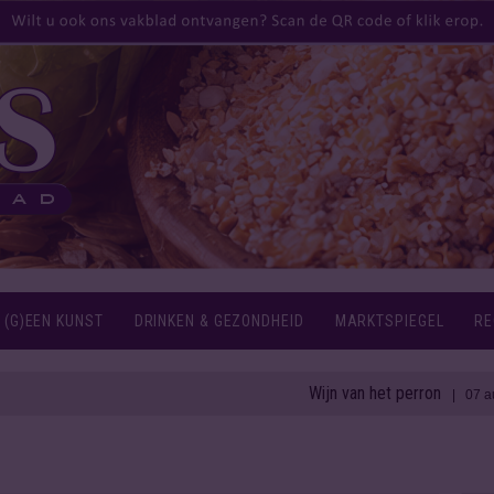
 (G)EEN KUNST
DRINKEN & GEZONDHEID
MARKTSPIEGEL
RE
Wijn van het perron
1
| 07 aug 2026