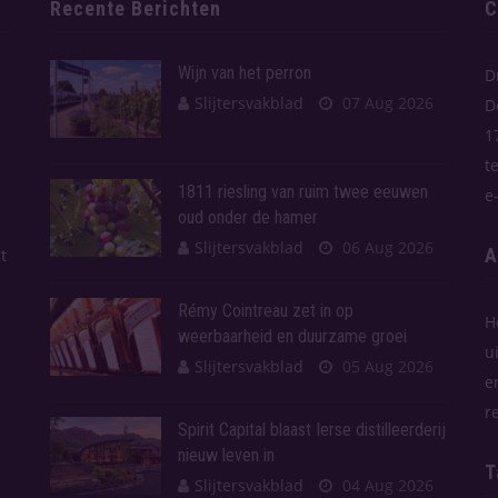
Recente Berichten
C
Wijn van het perron
D
Slijtersvakblad
07 Aug 2026
D
1
t
1811 riesling van ruim twee eeuwen
e
oud onder de hamer
Slijtersvakblad
06 Aug 2026
A
t
Rémy Cointreau zet in op
H
weerbaarheid en duurzame groei
u
Slijtersvakblad
05 Aug 2026
e
r
Spirit Capital blaast Ierse distilleerderij
nieuw leven in
T
Slijtersvakblad
04 Aug 2026