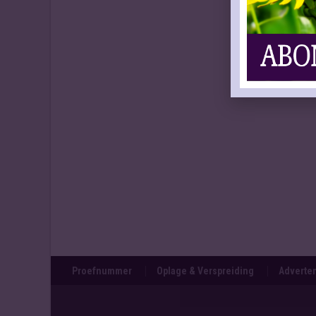
Proefnummer
Oplage & Verspreiding
Adverten