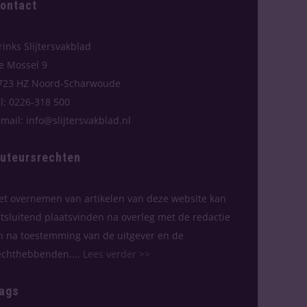
ontact
rinks Slijtersvakblad
e Mossel 9
723 HZ Noord-Scharwoude
el: 0226-318 500
-mail: info@slijtersvakblad.nl
uteursrechten
et overnemen van artikelen van deze website kan
itsluitend plaatsvinden na overleg met de redactie
n na toestemming van de uitgever en de
echthebbenden....
Lees verder >>
ags