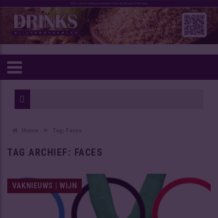
»
Home
Tag:
Faces
TAG ARCHIEF:
FACES
VAKNIEUWS | WIJN