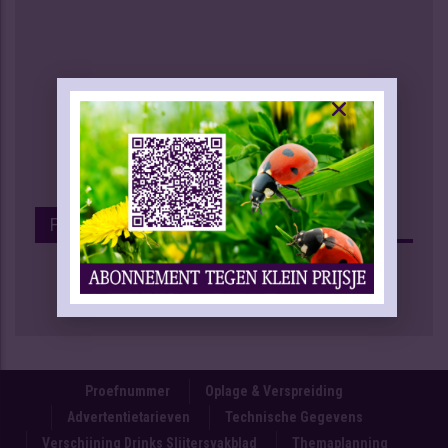
Facebook
Proefnummer
Oplage & Verspreiding
Advertentietarieven
Technische Gegevens
Verschijning Drinks Slijtersvakblad
Themaplanning