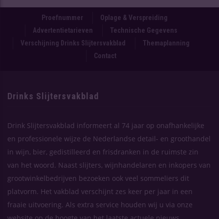
Proefnummer
Oplage & Verspreiding
Advertentietarieven
Technische Gegevens
Verschijning Drinks Slijtersvakblad
Themaplanning
Contact
Drinks Slijtersvakblad
Drink Slijtersvakblad informeert al 74 jaar op onafhankelijke
en professionele wijze de Nederlandse detail- en groothandel
in wijn, bier, gedistilleerd en frisdranken in de ruimste zin
van het woord. Naast slijters, wijnhandelaren en inkopers van
grootwinkelbedrijven bezoeken ook veel sommeliers dit
platvorm. Het vakblad verschijnt zes keer per jaar in een
fraaie uitvoering. Als extra service houden wij u via onze
website op de hoogte van het laatste actuele nieuws.