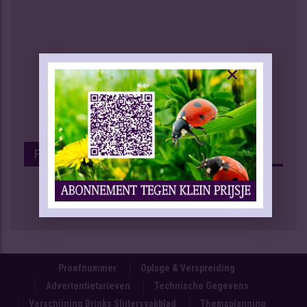
Facebook
Proefnummer
Oplage & Verspreiding
Advertentietarieven
Technische Gegevens
Verschijning Drinks Slijtersvakblad
Themaplanning