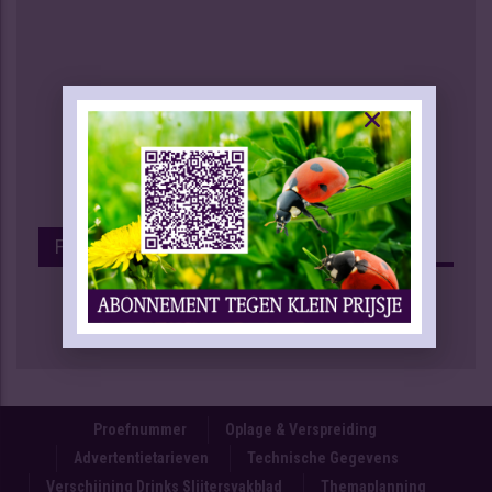
Facebook
Proefnummer
Oplage & Verspreiding
Advertentietarieven
Technische Gegevens
Verschijning Drinks Slijtersvakblad
Themaplanning