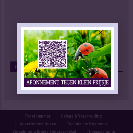
Facebook
Proefnummer
Oplage & Verspreiding
Advertentietarieven
Technische Gegevens
Verschijning Drinks Slijtersvakblad
Themaplanning