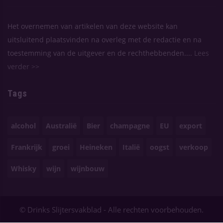
Het overnemen van artikelen van deze website kan
uitsluitend plaatsvinden na overleg met de redactie en na
toestemming van de uitgever en de rechthebbenden....
Lees
verder >>
Tags
alcohol
Australië
Bier
champagne
EU
export
Frankrijk
groei
Heineken
Italië
oogst
verkoop
Whisky
wijn
wijnbouw
© Drinks Slijtersvakblad - Alle rechten voorbehouden.