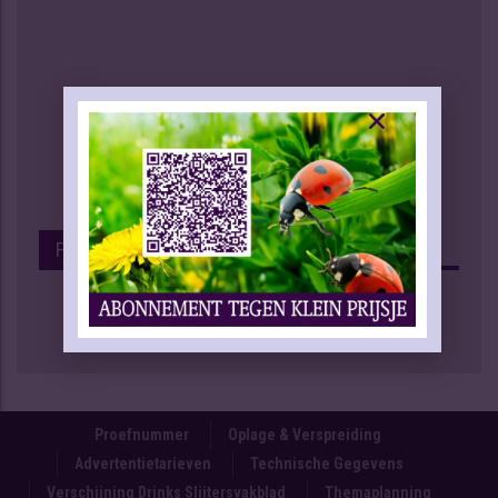
Facebook
Proefnummer
Oplage & Verspreiding
Advertentietarieven
Technische Gegevens
Verschijning Drinks Slijtersvakblad
Themaplanning