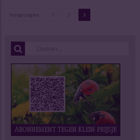
Vorige pagina
1
2
3