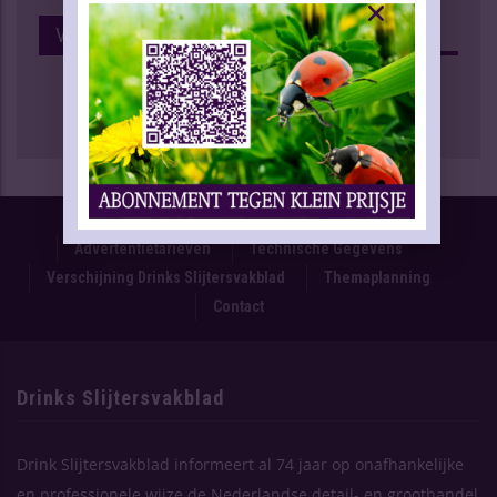
Volg Ons Op Facebook
Proefnummer
Oplage & Verspreiding
Advertentietarieven
Technische Gegevens
Verschijning Drinks Slijtersvakblad
Themaplanning
Contact
Drinks Slijtersvakblad
Drink Slijtersvakblad informeert al 74 jaar op onafhankelijke
en professionele wijze de Nederlandse detail- en groothandel