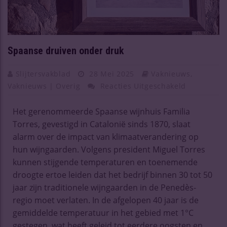
Spaanse druiven onder druk
Slijtersvakblad
28 Mei 2025
Vaknieuws
,
Vaknieuws | Overig
Reacties Uitgeschakeld
Het gerenommeerde Spaanse wijnhuis Familia
Torres, gevestigd in Catalonië sinds 1870, slaat
alarm over de impact van klimaatverandering op
hun wijngaarden. Volgens president Miguel Torres
kunnen stijgende temperaturen en toenemende
droogte ertoe leiden dat het bedrijf binnen 30 tot 50
jaar zijn traditionele wijngaarden in de Penedès-
regio moet verlaten. In de afgelopen 40 jaar is de
gemiddelde temperatuur in het gebied met 1°C
gestegen, wat heeft geleid tot eerdere oogsten en