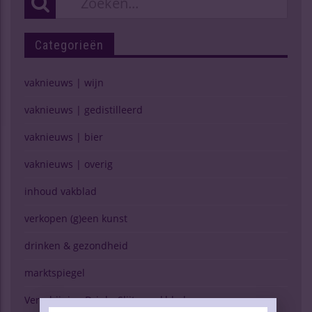
Categorieën
vaknieuws | wijn
vaknieuws | gedistilleerd
vaknieuws | bier
vaknieuws | overig
inhoud vakblad
verkopen (g)een kunst
drinken & gezondheid
marktspiegel
Verschijning Drinks Slijtersvakblad