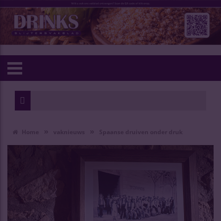
»
»
Home
vaknieuws
Spaanse druiven onder druk