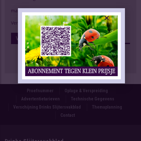
marktspiegel
Verschijning Drinks Slijtersvakblad
Volg Ons Op Facebook
Proefnummer
Oplage & Verspreiding
Advertentietarieven
Technische Gegevens
Verschijning Drinks Slijtersvakblad
Themaplanning
Contact