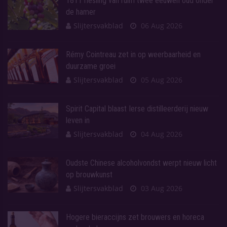
1811 riesling van ruim twee eeuwen oud onder
de hamer
Slijtersvakblad
06 Aug 2026
Rémy Cointreau zet in op weerbaarheid en
duurzame groei
Slijtersvakblad
05 Aug 2026
Spirit Capital blaast Ierse distilleerderij nieuw
leven in
Slijtersvakblad
04 Aug 2026
Oudste Chinese alcoholvondst werpt nieuw licht
op brouwkunst
Slijtersvakblad
03 Aug 2026
Hogere bieraccijns zet brouwers en horeca