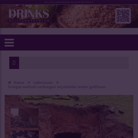
»
»
Home
vaknieuws
Sinkgat onthult verborgen wijnkelder onder golfbaan