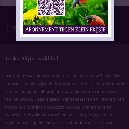
Proefnummer
Oplage & Verspreiding
Advertentietarieven
Technische Gegevens
Verschijning Drinks Slijtersvakblad
Themaplanning
Contact
Drinks Slijtersvakblad
Drink Slijtersvakblad informeert al 74 jaar op onafhankelijke
en professionele wijze de Nederlandse detail- en groothandel
in wijn, bier, gedistilleerd en frisdranken in de ruimste zin
van het woord. Naast slijters, wijnhandelaren en inkopers van
grootwinkelbedrijven bezoeken ook veel sommeliers dit
platvorm. Het vakblad verschijnt zes keer per jaar in een
fraaie uitvoering. Als extra service houden wij u via onze