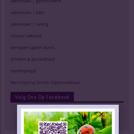
vaknieuws | gedistilleerd
vaknieuws | bier
vaknieuws | overig
inhoud vakblad
verkopen (g)een kunst
drinken & gezondheid
marktspiegel
Verschijning Drinks Slijtersvakblad
Volg Ons Op Facebook