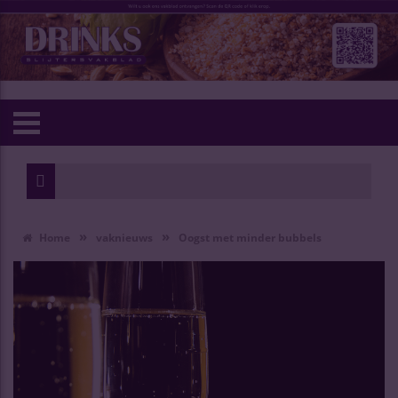
»
»
Home
vaknieuws
Oogst met minder bubbels