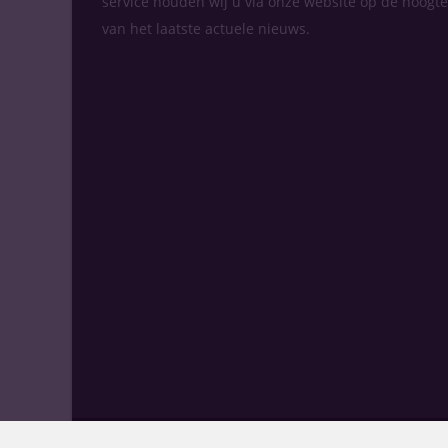
service houden wij u via onze website op de hoogte
van het laatste actuele nieuws.
© Drinks Slijtersvakblad - Alle rechten voorbehoud