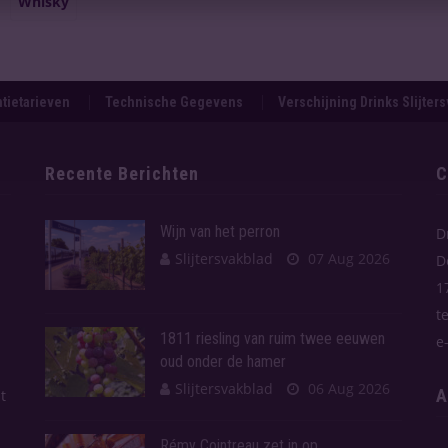
Whisky
tietarieven
Technische Gegevens
Verschijning Drinks Slijter
Recente Berichten
C
Wijn van het perron
D
Slijtersvakblad
07 Aug 2026
D
1
t
1811 riesling van ruim twee eeuwen
e
oud onder de hamer
Slijtersvakblad
06 Aug 2026
A
t
Rémy Cointreau zet in op