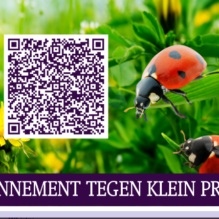
ws
,
Vaknieuws | Gedistilleerd
Reacties
n klaar voor een nieuwe whiskydistilleerderij met
richt zich op de herontwikkeling van een verlaten
ieuw op de whiskykaart zetten. Het ontwerp komt
ndstaat om duurzame distilleerderijen. De
ij de lokale overheid. De geplande distilleerderij
mtes, een uitkijkterras en een kas met zicht op
nderweg een blik gunnen op het productieproces.
ter van de plaats en sluit aan bij de lokale
yproductie, tot de Glenfyne-distilleerderij in 1937
erug. De nieuwe locatie wil whiskyliefhebbers
Campbeltown en tegelijk zorgen voor extra