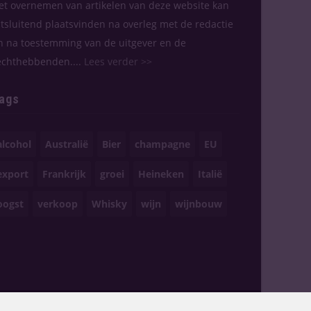
et overnemen van artikelen van deze website kan
itsluitend plaatsvinden na overleg met de redactie
n na toestemming van de uitgever en de
echthebbenden....
Lees verder >>
ags
alcohol
Australië
Bier
champagne
EU
export
Frankrijk
groei
Heineken
Italië
oogst
verkoop
Whisky
wijn
wijnbouw