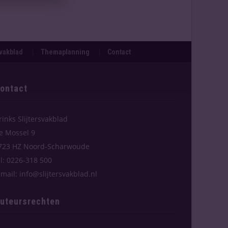
svakblad
Themaplanning
Contact
ontact
rinks Slijtersvakblad
e Mossel 9
723 HZ Noord-Scharwoude
el: 0226-318 500
-mail: info@slijtersvakblad.nl
uteursrechten