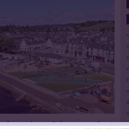
v
v
v
v
i
v
d
m
n de maak aan Schotse westkust
V