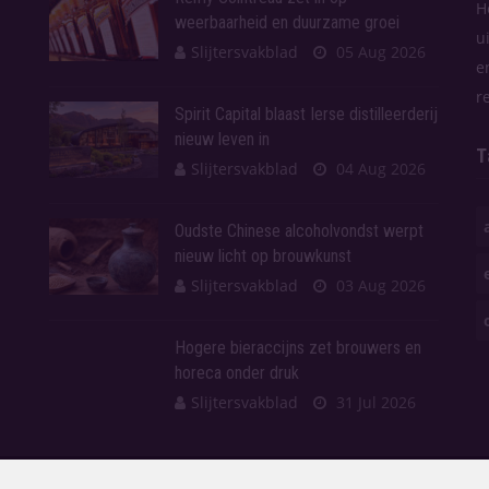
H
weerbaarheid en duurzame groei
u
Slijtersvakblad
05 Aug 2026
e
r
Spirit Capital blaast Ierse distilleerderij
nieuw leven in
T
Slijtersvakblad
04 Aug 2026
Oudste Chinese alcoholvondst werpt
nieuw licht op brouwkunst
Slijtersvakblad
03 Aug 2026
Hogere bieraccijns zet brouwers en
horeca onder druk
Slijtersvakblad
31 Jul 2026
en.