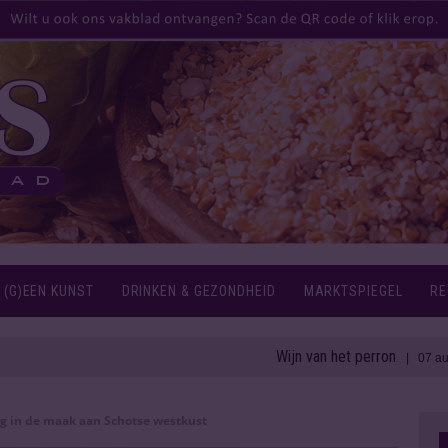
 (G)EEN KUNST
DRINKEN & GEZONDHEID
MARKTSPIEGEL
RE
Wijn van het perron
1
| 07 aug 2026
 in de maak aan Schotse westkust