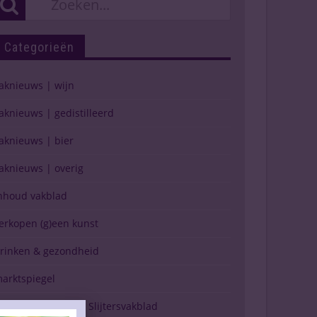
Categorieën
aknieuws | wijn
aknieuws | gedistilleerd
aknieuws | bier
aknieuws | overig
nhoud vakblad
erkopen (g)een kunst
rinken & gezondheid
arktspiegel
erschijning Drinks Slijtersvakblad