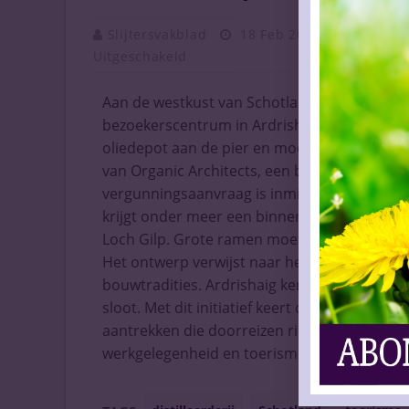
Slijtersvakblad
18 Feb 2026
Vaknieu
Uitgeschakeld
Aan de westkust van Schotland liggen planne
bezoekerscentrum in Ardrishaig. Het project 
oliedepot aan de pier en moet het dorp opn
van Organic Architects, een bureau dat beke
vergunningsaanvraag is inmiddels ingediend b
krijgt onder meer een binnenplaats, proefrui
Loch Gilp. Grote ramen moeten bezoekers o
Het ontwerp verwijst naar het maritieme karak
bouwtradities. Ardrishaig kende eerder whisk
sloot. Met dit initiatief keert die activiteit t
aantrekken die doorreizen richting Islay en 
werkgelegenheid en toerisme in de regio.