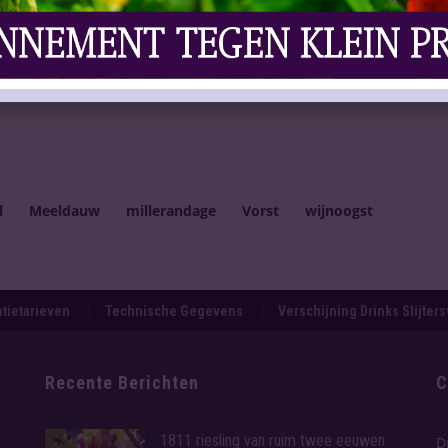
r (-4%)
hectoliter (-12%)
l
Meeldauw
millerandage
Vorst
wijnoogst
tietarieven
Technische Gegevens
Verschijning Drinks Slijter
Recente Berichten
C
1811 riesling van ruim twee eeuwen
D