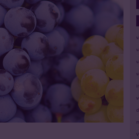
v
v
v
v
i
v
d
m
V