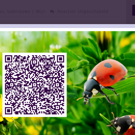
ws
,
Vaknieuws | Wijn
Reacties Uitgeschakeld
van Landbouw zijn niet al te rooskleurig. Men
n van de afgelopen honderd jaar met een daling in
iljoen hectoliter. En daarmee zou Frankrijk wel
cent ter wereld kunnen zijn, omdat men in Spanje
39,7 miljoen hectoliter. De daling in Frankrijk is
digheden. Vochtig koel weer tijdens de bloei
 meeldauw trof veel wijngaarden, maar ook vorst
iter (-25%)