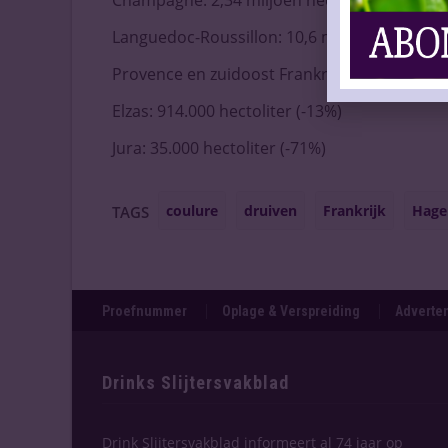
Champagne: 2,34 miljoen hectoliter (-19%)
Languedoc-Roussillon: 10,6 miljoen hectolite
Provence en zuidoost Frankrijk: 4,42 miljoen 
Elzas: 914.000 hectoliter (-13%)
Jura: 35.000 hectoliter (-71%)
coulure
druiven
Frankrijk
Hage
TAGS
Proefnummer
Oplage & Verspreiding
Adverten
Drinks Slijtersvakblad
Drink Slijtersvakblad informeert al 74 jaar op