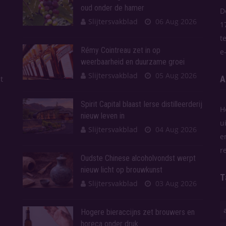
oud onder de hamer
D
Slijtersvakblad
06 Aug 2026
1
t
Rémy Cointreau zet in op
e
weerbaarheid en duurzame groei
Slijtersvakblad
05 Aug 2026
A
t
Spirit Capital blaast Ierse distilleerderij
H
nieuw leven in
u
Slijtersvakblad
04 Aug 2026
e
r
Oudste Chinese alcoholvondst werpt
nieuw licht op brouwkunst
T
Slijtersvakblad
03 Aug 2026
Hogere bieraccijns zet brouwers en
horeca onder druk