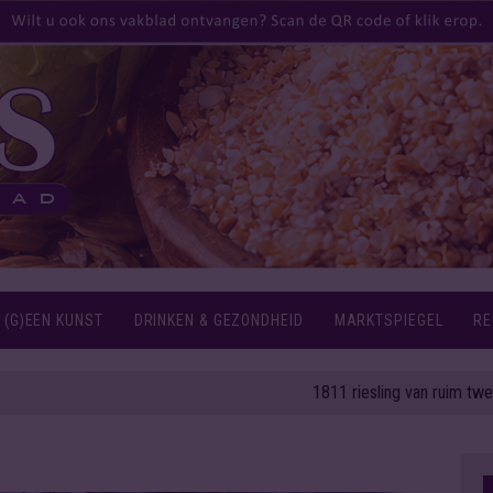
 (G)EEN KUNST
DRINKEN & GEZONDHEID
MARKTSPIEGEL
RE
1811 riesling van ruim twee eeuwe