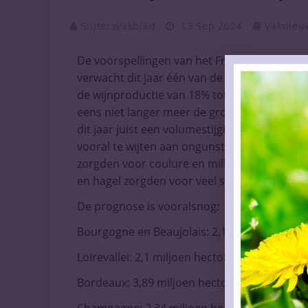
Slijtersvakblad
13 Sep 2024
Vaknieu
De voorspellingen van het Franse Ministerie 
verwacht dit jaar één van de kleinste oogste
de wijnproductie van 18% tot een kleine 39 m
eens niet langer meer de grootste wijnprodu
dit jaar juist een volumestijging verwacht tot 
vooral te wijten aan ongunstige weersomstan
zorgden voor coulure en millerandage, valse
en hagel zorgden voor veel schade.
De prognose is vooralsnog:
Bourgogne en Beaujolais: 2,12 miljoen hectol
Loirevallei: 2,1 miljoen hectoliter (-30%)
Bordeaux: 3,89 miljoen hectoliter (-10%)