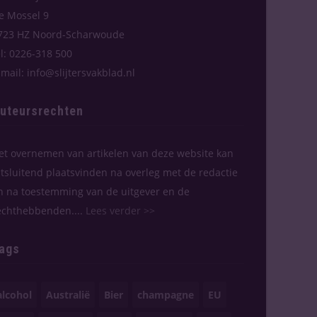
e Mossel 9
723 HZ Noord-Scharwoude
el: 0226-318 500
-mail: info@slijtersvakblad.nl
uteursrechten
et overnemen van artikelen van deze website kan
itsluitend plaatsvinden na overleg met de redactie
n na toestemming van de uitgever en de
echthebbenden....
Lees verder >>
ags
alcohol
Australië
Bier
champagne
EU