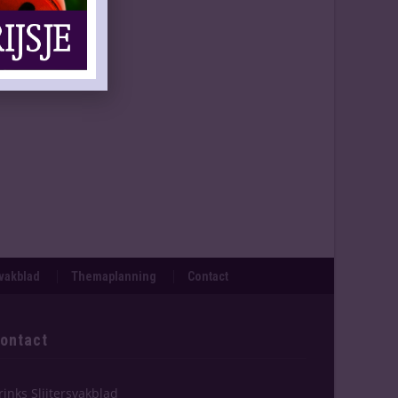
svakblad
Themaplanning
Contact
ontact
rinks Slijtersvakblad