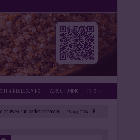
CHT & REGELGEVING
VERSCHIJNING
INFO
n oud onder de hamer
Rémy Cointreau zet in op weerbaa
| 06 aug 2026