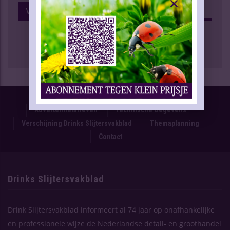
Volg Ons Op Facebook
Proefnummer
Oplage & Verspreiding
Advertentietarieven
Technische Gegevens
Verschijning Drinks Slijtersvakblad
Themaplanning
Contact
Drinks Slijtersvakblad
Drink Slijtersvakblad informeert al 74 jaar op onafhankelijke
en professionele wijze de Nederlandse detail- en groothandel