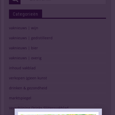
Categorieën
vaknieuws | wijn
vaknieuws | gedistilleerd
vaknieuws | bier
vaknieuws | overig
inhoud vakblad
verkopen (g)een kunst
drinken & gezondheid
marktspiegel
Verschijning Drinks Slijtersvakblad