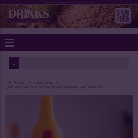
»
»
Home
vaknieuws
John Lemon-bier verdwijnt na bezwaar van Yoko Ono