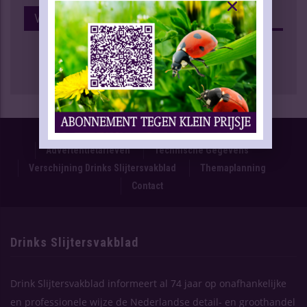
Volg Ons Op Facebook
Proefnummer
Oplage & Verspreiding
Advertentietarieven
Technische Gegevens
Verschijning Drinks Slijtersvakblad
Themaplanning
Contact
Drinks Slijtersvakblad
Drink Slijtersvakblad informeert al 74 jaar op onafhankelijke
en professionele wijze de Nederlandse detail- en groothandel