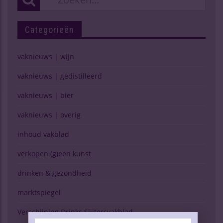
Categorieën
vaknieuws | wijn
vaknieuws | gedistilleerd
vaknieuws | bier
vaknieuws | overig
inhoud vakblad
verkopen (g)een kunst
drinken & gezondheid
marktspiegel
Verschijning Drinks Slijtersvakblad