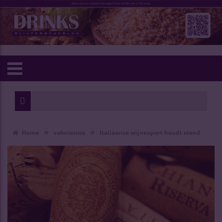
»
»
Home
vaknieuws
Italiaanse wijnexport houdt stand