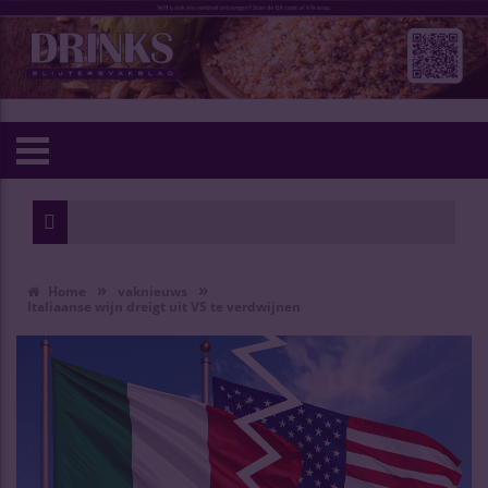
»
»
Home
vaknieuws
Italiaanse wijn dreigt uit VS te verdwijnen