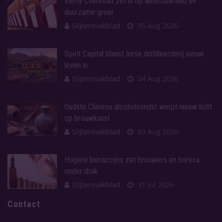
Rémy Cointreau zet in op weerbaarheid en
duurzame groei
Slijtersvakblad
05 Aug 2026
Spirit Capital blaast Ierse distilleerderij nieuw
leven in
Slijtersvakblad
04 Aug 2026
Oudste Chinese alcoholvondst werpt nieuw licht
op brouwkunst
Slijtersvakblad
03 Aug 2026
Hogere bieraccijns zet brouwers en horeca
onder druk
Slijtersvakblad
31 Jul 2026
Contact