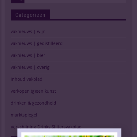
Categorieën
vaknieuws | wijn
vaknieuws | gedistilleerd
vaknieuws | bier
vaknieuws | overig
inhoud vakblad
verkopen (g)een kunst
drinken & gezondheid
marktspiegel
Verschijning Drinks Slijtersvakblad