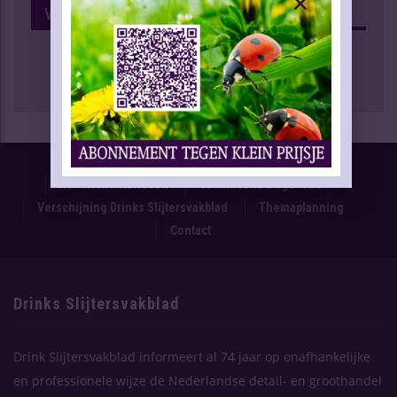
Volg Ons Op Facebook
Proefnummer
Oplage & Verspreiding
Advertentietarieven
Technische Gegevens
Verschijning Drinks Slijtersvakblad
Themaplanning
Contact
Drinks Slijtersvakblad
Drink Slijtersvakblad informeert al 74 jaar op onafhankelijke
en professionele wijze de Nederlandse detail- en groothandel