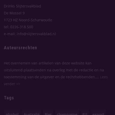
Drinks Slijtersvakblad
De Mossel 9
1723 HZ Noord-Scharwoude
tel: 0226-318 500
e-mail: info@slijtersvakblad.nl
Auteursrechten
Het overnemen van artikelen van deze website kan
uitsluitend plaatsvinden na overleg met de redactie en na
toestemming van de uitgever en de rechthebbenden....
Lees
verder >>
Tags
alcohol
Australië
Bier
champagne
EU
export