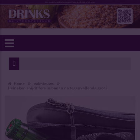
»
»
Home
vaknieuws
Heineken snijdt fors in banen na tegenvallende groei