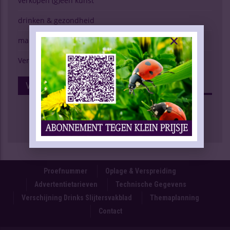
verkopen (g)een kunst
drinken & gezondheid
marktspiegel
Verschijning Drinks Slijtersvakblad
Volg Ons Op Facebook
Proefnummer
Oplage & Verspreiding
Advertentietarieven
Technische Gegevens
Verschijning Drinks Slijtersvakblad
Themaplanning
Contact