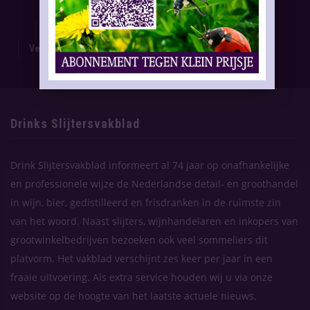
Proefnummer
Oplage & Verspreiding
Advertentietarieven
Technische Gegevens
Verschijning Drinks Slijtersvakblad
Themaplanning
Contact
Drinks Slijtersvakblad
Drink Slijtersvakblad informeert al 74 jaar op onafhankelijke
en professionele wijze de Nederlandse detail- en groothandel
in wijn, bier, gedistilleerd en frisdranken in de ruimste zin
van het woord. Naast slijters, wijnhandelaren en inkopers van
grootwinkelbedrijven bezoeken ook veel sommeliers dit
platvorm. Het vakblad verschijnt zes keer per jaar in een
fraaie uitvoering. Als extra service houden wij u via onze
website op de hoogte van het laatste actuele nieuws.