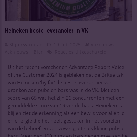
Heineken beste leverancier in VK
Slijtersvakblad
19 Feb 2025
Vaknieuws
,
Vaknieuws | Bier
Reacties Uitgeschakeld
Uit het recent verschenen Advantage Report Voice
of the Customer 2024 is gebleken dat de Britse tak
van Heineken ‘by far’ de beste leverancier van
dranken aan pubs en bars was in de VK. Met een
score van 65 was het zijn 26 concurrenten met een
gemiddelde score van 19 ver de baas. Heineken is
blij en ziet de erkenning als een bewijs voor alle tijd
en energie die het heeft gestoken in het voorzien
van de behoeften van zowel grote als kleine pubs en
bars. Meer dan 100 pubs en bars deden mee aan het