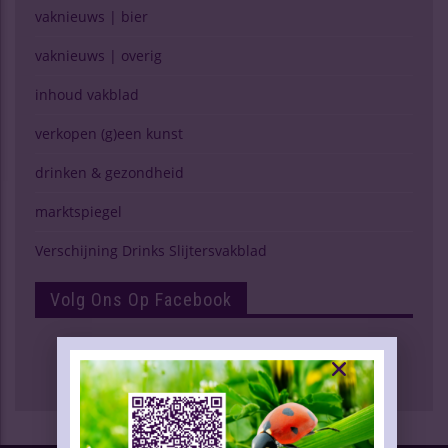
vaknieuws | bier
vaknieuws | overig
inhoud vakblad
verkopen (g)een kunst
drinken & gezondheid
marktspiegel
Verschijning Drinks Slijtersvakblad
Volg Ons Op Facebook