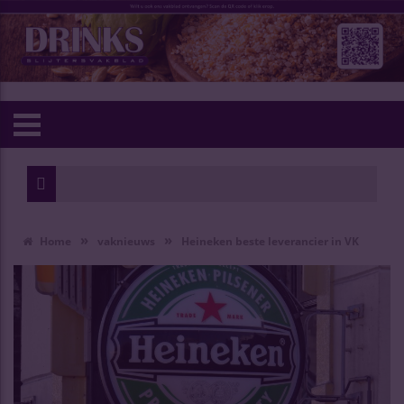
»
»
Home
vaknieuws
Heineken beste leverancier in VK