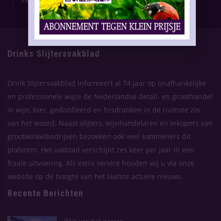
Contact
Drinks Slijtersvakblad
Drink Slijtersvakblad informeert al 74 jaar op onafhankelijke
en professionele wijze de Nederlandse detail- en groothandel
in wijn, bier, gedistilleerd en frisdranken in de ruimste zin
van het woord. Naast slijters, wijnhandelaren en inkopers van
grootwinkelbedrijven bezoeken ook veel sommeliers dit
platvorm. Het vakblad verschijnt zes keer per jaar in een
fraaie uitvoering. Als extra service houden wij u via onze
website op de hoogte van het laatste actuele nieuws.
Recente Berichten