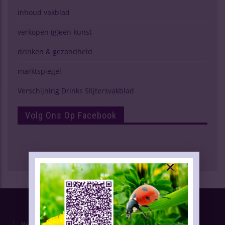
inhoud vakblad
verkopen (g)een kunst
drinken & gezondheid
marktspiegel
Verschijning Drinks Slijtersvakblad
Volg Ons Op Facebook
Proefnummer
Oplage & Verspreiding
Advertentietarieven
Technische Gegevens
Verschijning Drinks Slijtersvakblad
Themaplanning