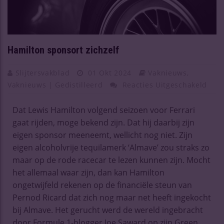
Hamilton sponsort zichzelf
Slijtersvakblad
01 Okt 2024
Vaknieuws
,
Vaknieuws | Gedistilleerd
Reacties Uitgeschakeld
Dat Lewis Hamilton volgend seizoen voor Ferrari
gaat rijden, moge bekend zijn. Dat hij daarbij zijn
eigen sponsor meeneemt, wellicht nog niet. Zijn
eigen alcoholvrije tequilamerk ‘Almave’ zou straks zo
maar op de rode racecar te lezen kunnen zijn. Mocht
het allemaal waar zijn, dan kan Hamilton
ongetwijfeld rekenen op de financiële steun van
Pernod Ricard dat zich nog maar net heeft ingekocht
bij Almave. Het gerucht werd de wereld ingebracht
door Formule 1-blogger Joe Saward op zijn Green