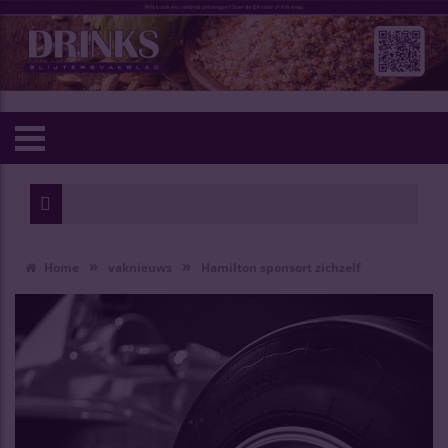
»
»
Home
vaknieuws
Hamilton sponsort zichzelf