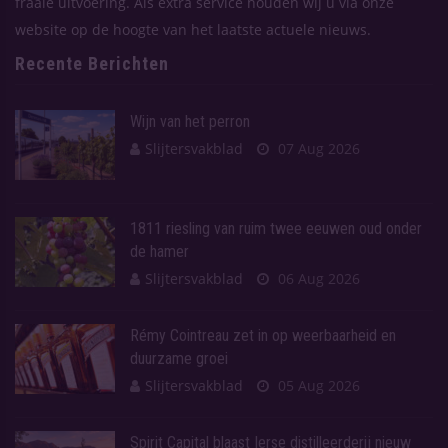
fraaie uitvoering. Als extra service houden wij u via onze
website op de hoogte van het laatste actuele nieuws.
Recente Berichten
Wijn van het perron
Slijtersvakblad
07 Aug 2026
1811 riesling van ruim twee eeuwen oud onder
de hamer
Slijtersvakblad
06 Aug 2026
Rémy Cointreau zet in op weerbaarheid en
duurzame groei
Slijtersvakblad
05 Aug 2026
Spirit Capital blaast Ierse distilleerderij nieuw