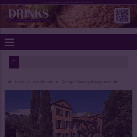
»
»
Home
vaknieuws
George Clooney brengt rosé uit