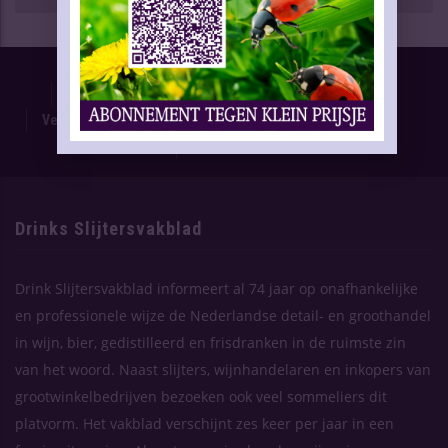
Proefnummer
Oplage & Verspreiding
Advertentietarieven
Technische Gegevens
Verschijning Drinks Slijtersvakblad
Themaplanning
Contact
Drinks Slijtersvakblad
Drink Slijtersvakblad informeert al 74 jaar op onafhankelijke
en professionele wijze de Nederlandse detail- en groothandel
in wijn, bier, gedistilleerd en frisdranken in de ruimste zin
van het woord. Naast slijters, wijnhandelaren en inkopers van
grootwinkelbedrijven bezoeken ook veel sommeliers dit
platvorm. Het vakblad verschijnt zes keer per jaar in een