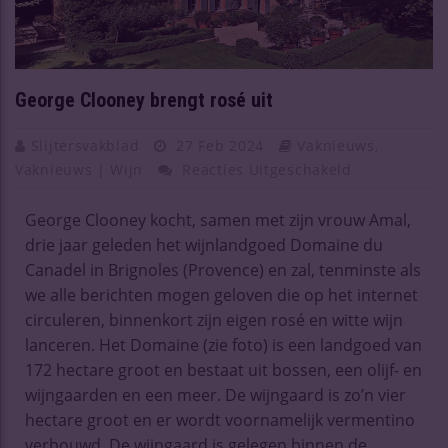
George Clooney brengt rosé uit
Slijtersvakblad
27 Feb 2024
Vaknieuws
,
Vaknieuws | Wijn
Reacties Uitgeschakeld
George Clooney kocht, samen met zijn vrouw Amal,
drie jaar geleden het wijnlandgoed Domaine du
Canadel in Brignoles (Provence) en zal, tenminste als
we alle berichten mogen geloven die op het internet
circuleren, binnenkort zijn eigen rosé en witte wijn
lanceren. Het Domaine (zie foto) is een landgoed van
172 hectare groot en bestaat uit bossen, een olijf- en
wijngaarden en een meer. De wijngaard is zo’n vier
hectare groot en er wordt voornamelijk vermentino
verbouwd. De wijngaard is gelegen binnen de