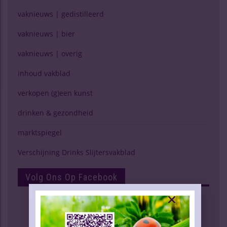
vaknieuws | gedistilleerd
vaknieuws | bier
vaknieuws | overig
inhoud vakblad
verkopen (g)een kunst
drinken & gezondheid
marktspiegel
Verschijning Drinks Slijtersvakblad
Volg Ons Op Facebook