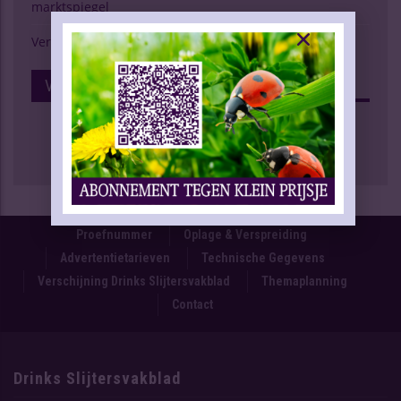
marktspiegel
Verschijning Drinks Slijtersvakblad
Volg Ons Op Facebook
Proefnummer
Oplage & Verspreiding
Advertentietarieven
Technische Gegevens
Verschijning Drinks Slijtersvakblad
Themaplanning
Contact
Drinks Slijtersvakblad