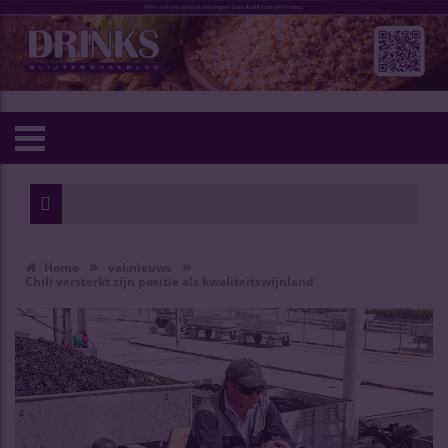
»
»
Home
vaknieuws
Chili versterkt zijn positie als kwaliteitswijnland