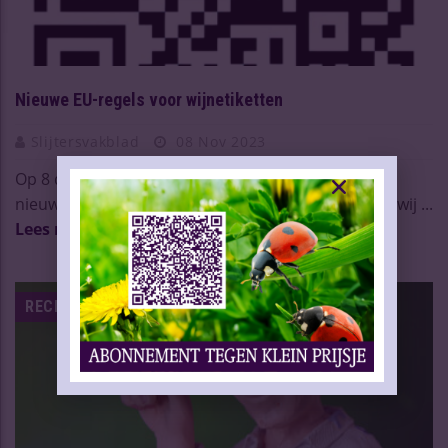
Nieuwe EU-regels voor wijnetiketten
Slijtersvakblad
08 Nov 2023
Op 8 december 2023 is het zover. Dan gelden de
nieuwe EU-regels voor wijnetiketten voor zowel de wij ...
Lees meer
RECHT & REGELGEVING