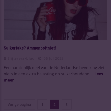
Suikertaks? Ammenooitniet!
Slijtersvakblad
05 Jul 2023
Een aanzienlijk deel van de Nederlandse bevolking ziet
niets in een extra belasting op suikerhoudend ...
Lees
meer
Vorige pagina
1
2
3