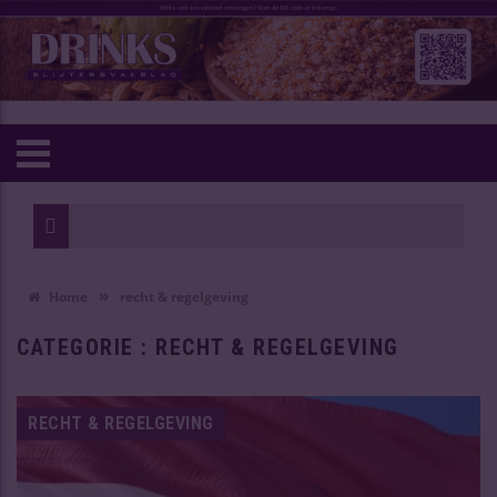
Wijn van he
Oudste Chi
»
Home
recht & regelgeving
CATEGORIE : RECHT & REGELGEVING
RECHT & REGELGEVING