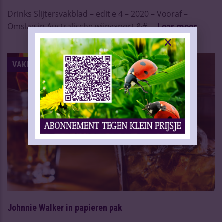
Drinks Slijtersvakblad – editie 4 – 2020 – Vooraf –
Omslag in Australische wijnexport &# ...
Lees meer
VAKNIEUWS
Johnnie Walker in papieren pak