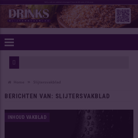
Wijn van
Oudste 
»
Home
Slijtersvakblad
BERICHTEN VAN: SLIJTERSVAKBLAD
INHOUD VAKBLAD