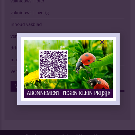
vaknieuws | bier
vaknieuws | overig
inhoud vakblad
verkopen (g)een kunst
drinken & gezondheid
marktspiegel
Verschijning Drinks Slijtersvakblad
Volg Ons Op Facebook