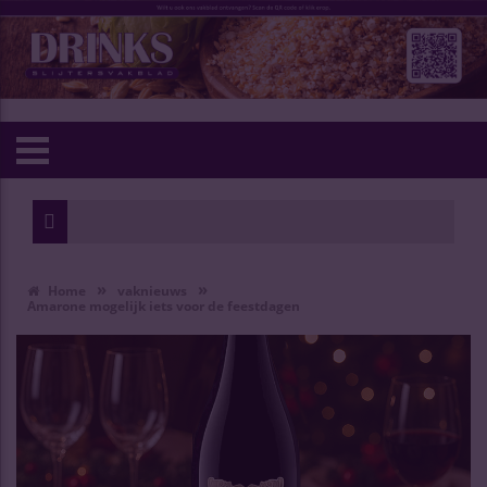
»
»
Home
vaknieuws
Amarone mogelijk iets voor de feestdagen