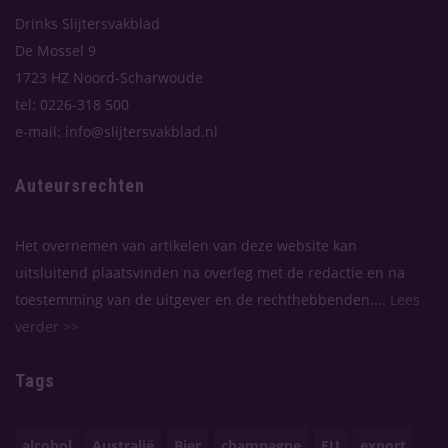
Drinks Slijtersvakblad
De Mossel 9
1723 HZ Noord-Scharwoude
tel: 0226-318 500
e-mail: info@slijtersvakblad.nl
Auteursrechten
Het overnemen van artikelen van deze website kan
uitsluitend plaatsvinden na overleg met de redactie en na
toestemming van de uitgever en de rechthebbenden....
Lees
verder >>
Tags
alcohol
Australië
Bier
champagne
EU
export