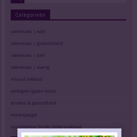
Categorieën
vaknieuws | wijn
vaknieuws | gedistilleerd
vaknieuws | bier
vaknieuws | overig
inhoud vakblad
verkopen (g)een kunst
drinken & gezondheid
marktspiegel
Verschijning Drinks Slijtersvakblad