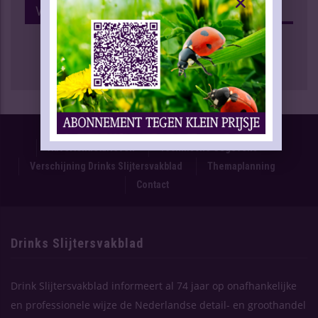
Volg Ons Op Facebook
Proefnummer
Oplage & Verspreiding
Advertentietarieven
Technische Gegevens
Verschijning Drinks Slijtersvakblad
Themaplanning
Contact
Drinks Slijtersvakblad
Drink Slijtersvakblad informeert al 74 jaar op onafhankelijke
en professionele wijze de Nederlandse detail- en groothandel