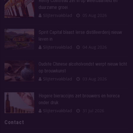
Rémy Cointreau zet in op weerbaarheid en
duurzame groei
Slijtersvakblad
05 Aug 2026
Spirit Capital blaast Ierse distilleerderij nieuw
leven in
Slijtersvakblad
04 Aug 2026
Oudste Chinese alcoholvondst werpt nieuw licht
op brouwkunst
Slijtersvakblad
03 Aug 2026
Hogere bieraccijns zet brouwers en horeca
onder druk
Slijtersvakblad
31 Jul 2026
Contact