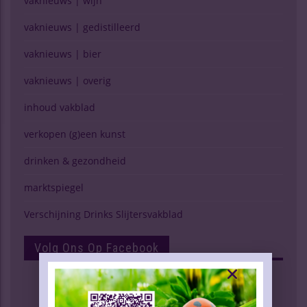
vaknieuws | wijn
vaknieuws | gedistilleerd
vaknieuws | bier
vaknieuws | overig
inhoud vakblad
verkopen (g)een kunst
drinken & gezondheid
marktspiegel
Verschijning Drinks Slijtersvakblad
Volg Ons Op Facebook