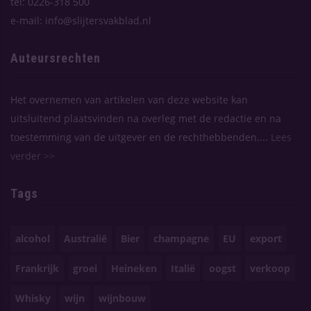
tel: 0226-318 500
e-mail: info@slijtersvakblad.nl
Auteursrechten
Het overnemen van artikelen van deze website kan
uitsluitend plaatsvinden na overleg met de redactie en na
toestemming van de uitgever en de rechthebbenden....
Lees
verder >>
Tags
alcohol
Australië
Bier
champagne
EU
export
Frankrijk
groei
Heineken
Italië
oogst
verkoop
Whisky
wijn
wijnbouw