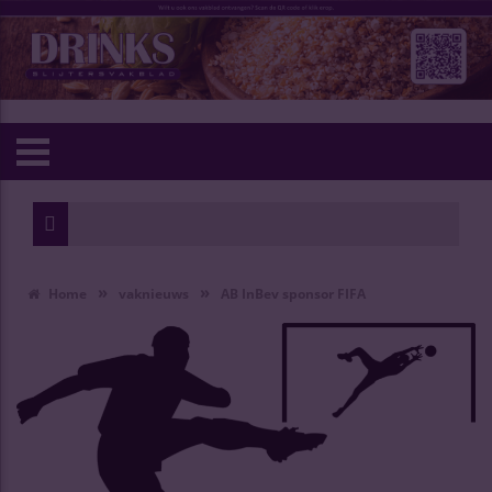
»
»
Home
vaknieuws
AB InBev sponsor FIFA