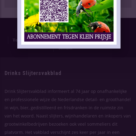
Proefnummer
Oplage & Verspreiding
Advertentietarieven
Technische Gegevens
Verschijning Drinks Slijtersvakblad
Themaplanning
Contact
Drinks Slijtersvakblad
Drink Slijtersvakblad informeert al 74 jaar op onafhankelijke
en professionele wijze de Nederlandse detail- en groothandel
in wijn, bier, gedistilleerd en frisdranken in de ruimste zin
van het woord. Naast slijters, wijnhandelaren en inkopers van
grootwinkelbedrijven bezoeken ook veel sommeliers dit
platvorm. Het vakblad verschijnt zes keer per jaar in een