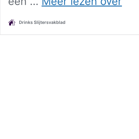
een …
Meer lezen over
naar
China
loopt
Drinks Slijtersvakblad
flinke
deuk
op